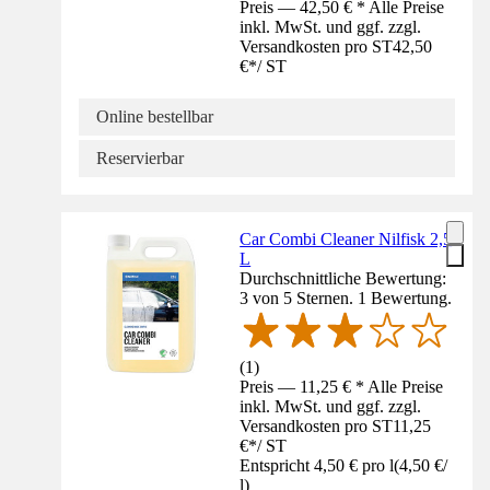
Preis — 42,50 € * Alle Preise
inkl. MwSt. und ggf. zzgl.
Versandkosten pro ST
42,50
€
*
/
ST
Online bestellbar
Reservierbar
Car Combi Cleaner Nilfisk 2,5
L
Durchschnittliche Bewertung:
3 von 5 Sternen. 1 Bewertung.
(
1
)
Preis — 11,25 € * Alle Preise
inkl. MwSt. und ggf. zzgl.
Versandkosten pro ST
11,25
€
*
/
ST
Entspricht 4,50 € pro l
(
4,50 €
/
l
)