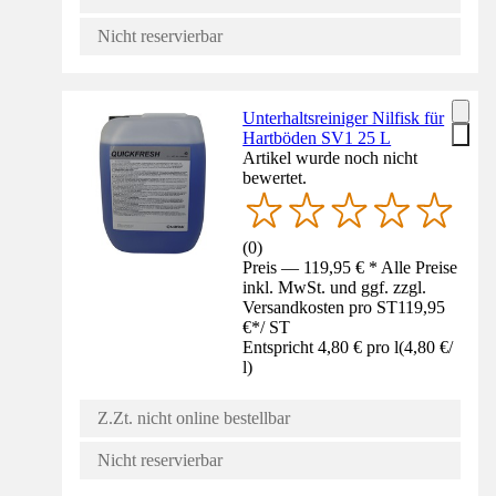
Nicht reservierbar
Unterhaltsreiniger Nilfisk für
Hartböden SV1 25 L
Artikel wurde noch nicht
bewertet.
(
0
)
Preis — 119,95 € * Alle Preise
inkl. MwSt. und ggf. zzgl.
Versandkosten pro ST
119,95
€
*
/
ST
Entspricht 4,80 € pro l
(
4,80 €
/
l
)
Z.Zt. nicht online bestellbar
Nicht reservierbar