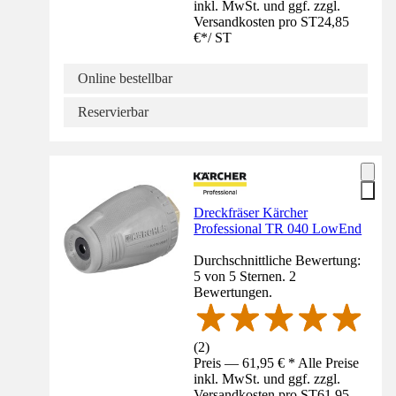
inkl. MwSt. und ggf. zzgl.
Versandkosten pro ST
24,85
€
*
/
ST
Online bestellbar
Reservierbar
Dreckfräser Kärcher
Professional TR 040 LowEnd
Durchschnittliche Bewertung:
5 von 5 Sternen. 2
Bewertungen.
(
2
)
Preis — 61,95 € * Alle Preise
inkl. MwSt. und ggf. zzgl.
Versandkosten pro ST
61,95