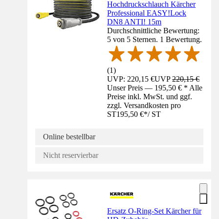
Hochdruckschlauch Kärcher
Professional EASY!Lock
DN8 ANTI! 15m
Durchschnittliche Bewertung:
5 von 5 Sternen. 1 Bewertung.
(
1
)
UVP: 220,15 €
UVP
220,15 €
Unser Preis — 195,50 € * Alle
Preise inkl. MwSt. und ggf.
zzgl. Versandkosten pro
ST
195,50 €
*
/
ST
Online bestellbar
Nicht reservierbar
Ersatz O-Ring-Set Kärcher für