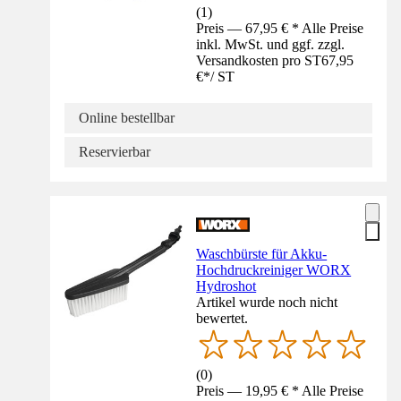
(
1
)
Preis — 67,95 € * Alle Preise
inkl. MwSt. und ggf. zzgl.
Versandkosten pro ST
67,95
€
*
/
ST
Online bestellbar
Reservierbar
Waschbürste für Akku-
Hochdruckreiniger WORX
Hydroshot
Artikel wurde noch nicht
bewertet.
(
0
)
Preis — 19,95 € * Alle Preise