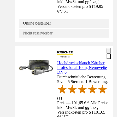
inkl. MwSt. und ggf. zzgl.
Versandkosten pro ST
19,95
€
*
/
ST
Online bestellbar
Nicht reservierbar
Hochdruckschlauch Kärcher
Professional 10 m, Nennweite
DN 6
Durchschnittliche Bewertung:
5 von 5 Sternen. 1 Bewertung.
(
1
)
Preis — 101,65 € * Alle Preise
inkl. MwSt. und ggf. zzgl.
Versandkosten pro ST
101,65
€
*
/
ST