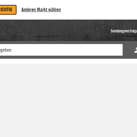
RICHTIG
Anderen Markt wählen
Sendungsverfolg