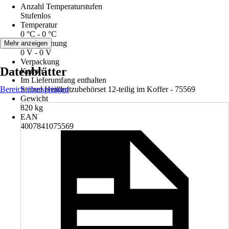
Anzahl Temperaturstufen
Stufenlos
Temperatur
0 °C - 0 °C
Netzspannung
Mehr anzeigen
0 V - 0 V
Verpackung
Datenblätter
Karton
Im Lieferumfang enthalten
Bereich überspringen
Steinel Heißluftzubehörset 12-teilig im Koffer - 75569
Gewicht
820 kg
EAN
4007841075569