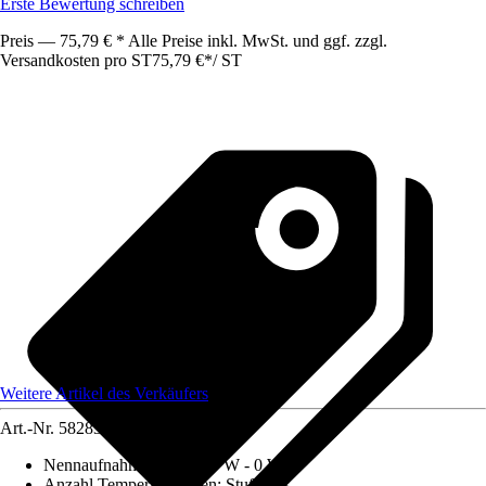
Erste Bewertung schreiben
Preis — 75,79 € * Alle Preise inkl. MwSt. und ggf. zzgl.
Versandkosten pro ST
75,79 €
*
/
ST
Weitere Artikel des Verkäufers
Art.-Nr.
5828383
Nennaufnahmeleistung
:
0 W - 0 W
Anzahl Temperaturstufen
:
Stufenlos