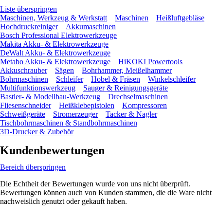
Liste überspringen
Maschinen, Werkzeug & Werkstatt
Maschinen
Heißluftgebläse
Hochdruckreiniger
Akkumaschinen
Bosch Professional Elektrowerkzeuge
Makita Akku- & Elektrowerkzeuge
DeWalt Akku- & Elektrowerkzeuge
Metabo Akku- & Elektrowerkzeuge
HiKOKI Powertools
Akkuschrauber
Sägen
Bohrhammer, Meißelhammer
Bohrmaschinen
Schleifer
Hobel & Fräsen
Winkelschleifer
Multifunktionswerkzeug
Sauger & Reinigungsgeräte
Bastler- & Modellbau-Werkzeug
Drechselmaschinen
Fliesenschneider
Heißklebepistolen
Kompressoren
Schweißgeräte
Stromerzeuger
Tacker & Nagler
Tischbohrmaschinen & Standbohrmaschinen
3D-Drucker & Zubehör
Kundenbewertungen
Bereich überspringen
Die Echtheit der Bewertungen wurde von uns nicht überprüft.
Bewertungen können auch von Kunden stammen, die die Ware nicht
nachweislich genutzt oder gekauft haben.