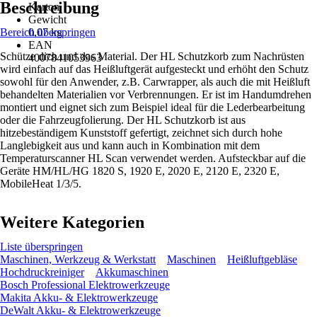
Beschreibung
Karton
Gewicht
Bereich überspringen
0,07 kg
EAN
Schütze dich und das Material. Der HL Schutzkorb zum Nachrüsten
4007841053963
wird einfach auf das Heißluftgerät aufgesteckt und erhöht den Schutz
sowohl für den Anwender, z.B. Carwrapper, als auch die mit Heißluft
behandelten Materialien vor Verbrennungen. Er ist im Handumdrehen
montiert und eignet sich zum Beispiel ideal für die Lederbearbeitung
oder die Fahrzeugfolierung. Der HL Schutzkorb ist aus
hitzebeständigem Kunststoff gefertigt, zeichnet sich durch hohe
Langlebigkeit aus und kann auch in Kombination mit dem
Temperaturscanner HL Scan verwendet werden. Aufsteckbar auf die
Geräte HM/HL/HG 1820 S, 1920 E, 2020 E, 2120 E, 2320 E,
MobileHeat 1/3/5.
Weitere Kategorien
Liste überspringen
Maschinen, Werkzeug & Werkstatt
Maschinen
Heißluftgebläse
Hochdruckreiniger
Akkumaschinen
Bosch Professional Elektrowerkzeuge
Makita Akku- & Elektrowerkzeuge
DeWalt Akku- & Elektrowerkzeuge