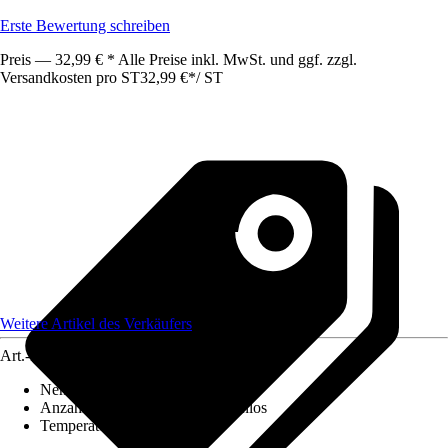
Erste Bewertung schreiben
Preis — 32,99 € * Alle Preise inkl. MwSt. und ggf. zzgl.
Versandkosten pro ST
32,99 €
*
/
ST
Weitere Artikel des Verkäufers
Art.-Nr.
12749955
Nennaufnahmeleistung
:
0 W - 0 W
Anzahl Temperaturstufen
:
Stufenlos
Temperatur
:
0 °C - 0 °C