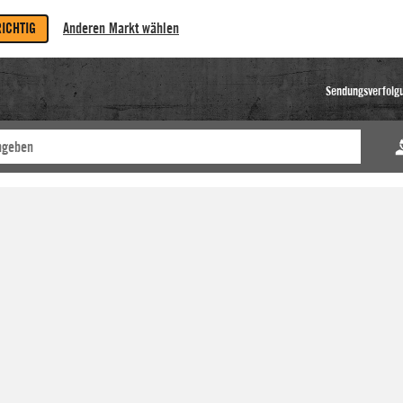
RICHTIG
Anderen Markt wählen
Sendungsverfolg