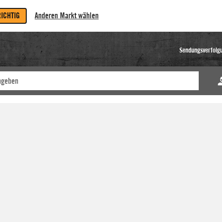
RICHTIG
Anderen Markt wählen
Sendungsverfolg