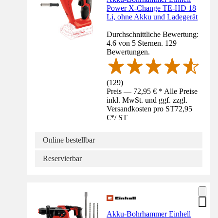
Power X-Change TE-HD 18
Li, ohne Akku und Ladegerät
Durchschnittliche Bewertung:
4.6 von 5 Sternen. 129
Bewertungen.
(
129
)
Preis — 72,95 € * Alle Preise
inkl. MwSt. und ggf. zzgl.
Versandkosten pro ST
72,95
€
*
/
ST
Online bestellbar
Reservierbar
Akku-Bohrhammer Einhell