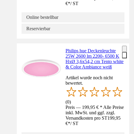
€
*
/
ST
Online bestellbar
Reservierbar
Philips hue Deckenleuchte
25W 2600 lm 2200- 6500 K
HxØ 3,6x54,2 cm Tento white
& Color Ambiance weiß
Artikel wurde noch nicht
bewertet.
(
0
)
Preis — 199,95 € * Alle Preise
inkl. MwSt. und ggf. zzgl.
Versandkosten pro ST
199,95
€
*
/
ST