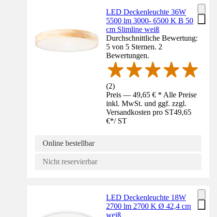
LED Deckenleuchte 36W
5500 lm 3000- 6500 K B 50
cm Slimline weiß
Durchschnittliche Bewertung:
5 von 5 Sternen. 2
Bewertungen.
(
2
)
Preis — 49,65 € * Alle Preise
inkl. MwSt. und ggf. zzgl.
Versandkosten pro ST
49,65
€
*
/
ST
Online bestellbar
Nicht reservierbar
LED Deckenleuchte 18W
2700 lm 2700 K Ø 42,4 cm
weiß