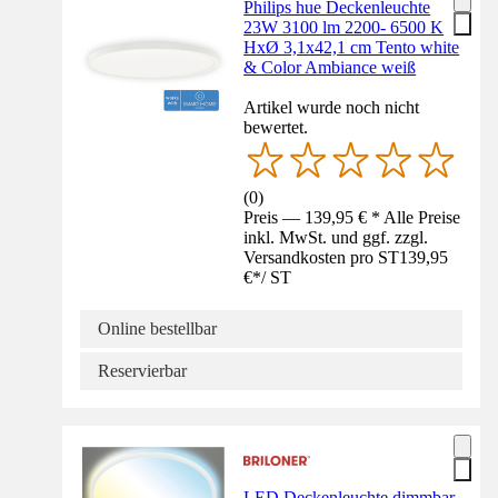
Philips hue Deckenleuchte
23W 3100 lm 2200- 6500 K
HxØ 3,1x42,1 cm Tento white
& Color Ambiance weiß
Artikel wurde noch nicht
bewertet.
(
0
)
Preis — 139,95 € * Alle Preise
inkl. MwSt. und ggf. zzgl.
Versandkosten pro ST
139,95
€
*
/
ST
Online bestellbar
Reservierbar
LED Deckenleuchte dimmbar