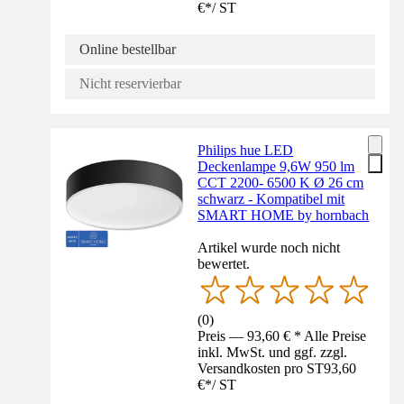
€
*
/
ST
Online bestellbar
Nicht reservierbar
Philips hue LED
Deckenlampe 9,6W 950 lm
CCT 2200- 6500 K Ø 26 cm
schwarz - Kompatibel mit
SMART HOME by hornbach
Artikel wurde noch nicht
bewertet.
(
0
)
Preis — 93,60 € * Alle Preise
inkl. MwSt. und ggf. zzgl.
Versandkosten pro ST
93,60
€
*
/
ST