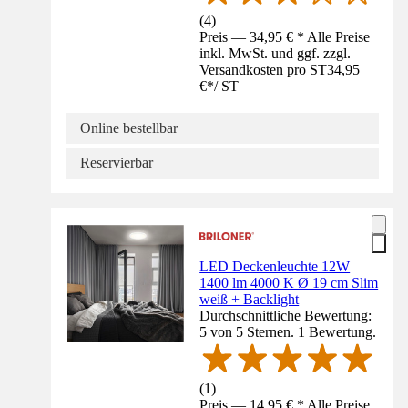
(
4
)
Preis — 34,95 € * Alle Preise
inkl. MwSt. und ggf. zzgl.
Versandkosten pro ST
34,95
€
*
/
ST
Online bestellbar
Reservierbar
LED Deckenleuchte 12W
1400 lm 4000 K Ø 19 cm Slim
weiß + Backlight
Durchschnittliche Bewertung:
5 von 5 Sternen. 1 Bewertung.
(
1
)
Preis — 14,95 € * Alle Preise