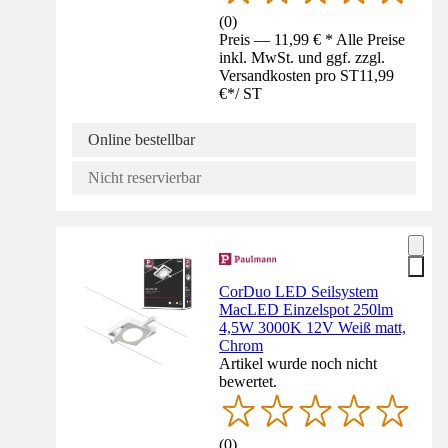
(
0
)
Preis — 11,99 € * Alle Preise
inkl. MwSt. und ggf. zzgl.
Versandkosten pro ST
11,99
€
*
/
ST
Online bestellbar
Nicht reservierbar
CorDuo LED Seilsystem
MacLED Einzelspot 250lm
4,5W 3000K 12V Weiß matt,
Chrom
Artikel wurde noch nicht
bewertet.
(
0
)