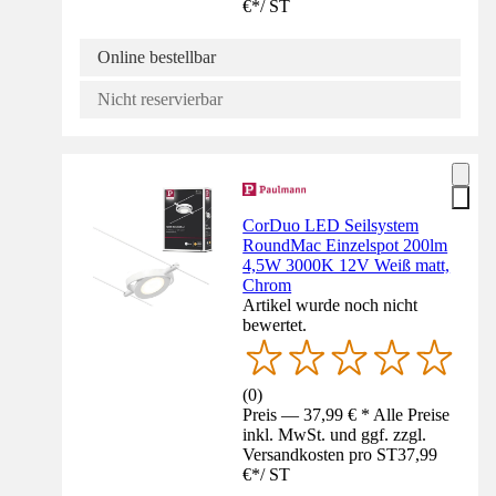
€
*
/
ST
Online bestellbar
Nicht reservierbar
CorDuo LED Seilsystem
RoundMac Einzelspot 200lm
4,5W 3000K 12V Weiß matt,
Chrom
Artikel wurde noch nicht
bewertet.
(
0
)
Preis — 37,99 € * Alle Preise
inkl. MwSt. und ggf. zzgl.
Versandkosten pro ST
37,99
€
*
/
ST