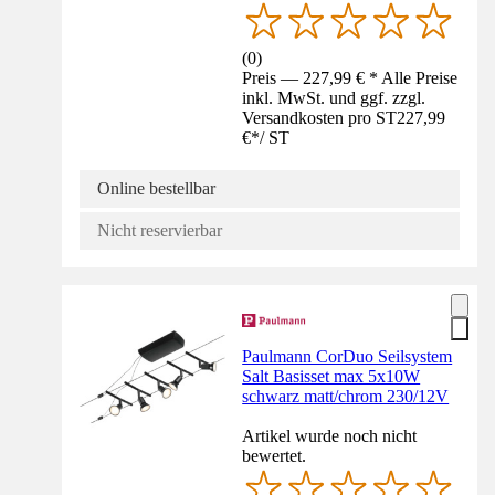
(
0
)
Preis — 227,99 € * Alle Preise
inkl. MwSt. und ggf. zzgl.
Versandkosten pro ST
227,99
€
*
/
ST
Online bestellbar
Nicht reservierbar
Paulmann CorDuo Seilsystem
Salt Basisset max 5x10W
schwarz matt/chrom 230/12V
Artikel wurde noch nicht
bewertet.