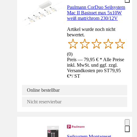
Paulmann CorDuo Seilsystem
Mac II Basisset max 5x10W
weiß matt/chrom 230/12V
Artikel wurde noch nicht
bewertet.
(
0
)
Preis — 79,95 € * Alle Preise
inkl. MwSt. und ggf. zzgl.
Versandkosten pro ST
79,95
€
*
/
ST
Online bestellbar
Nicht reservierbar
Seilsystem Montageset