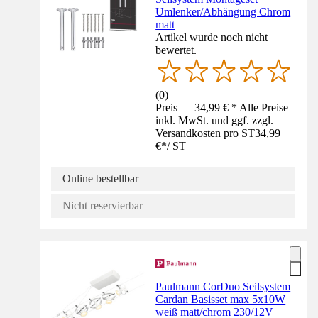
Umlenker/Abhängung Chrom
matt
Artikel wurde noch nicht
bewertet.
(
0
)
Preis — 34,99 € * Alle Preise
inkl. MwSt. und ggf. zzgl.
Versandkosten pro ST
34,99
€
*
/
ST
Online bestellbar
Nicht reservierbar
Paulmann CorDuo Seilsystem
Cardan Basisset max 5x10W
weiß matt/chrom 230/12V