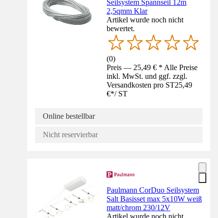
Seilsystem Spannseil 12m
2,5qmm Klar
Artikel wurde noch nicht
bewertet.
(
0
)
Preis — 25,49 € * Alle Preise
inkl. MwSt. und ggf. zzgl.
Versandkosten pro ST
25,49
€
*
/
ST
Online bestellbar
Nicht reservierbar
Paulmann CorDuo Seilsystem
Salt Basisset max 5x10W weiß
matt/chrom 230/12V
Artikel wurde noch nicht