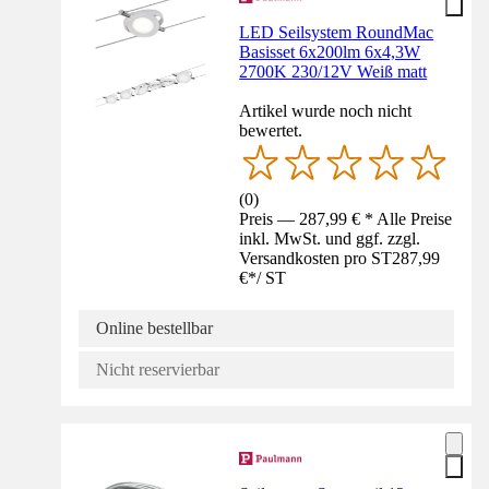
LED Seilsystem RoundMac
Basisset 6x200lm 6x4,3W
2700K 230/12V Weiß matt
Artikel wurde noch nicht
bewertet.
(
0
)
Preis — 287,99 € * Alle Preise
inkl. MwSt. und ggf. zzgl.
Versandkosten pro ST
287,99
€
*
/
ST
Online bestellbar
Nicht reservierbar