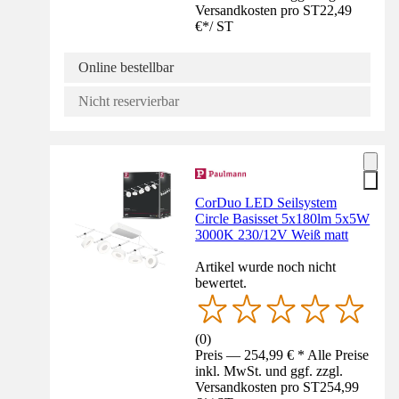
Versandkosten pro ST
22,49
€
*
/
ST
Online bestellbar
Nicht reservierbar
CorDuo LED Seilsystem
Circle Basisset 5x180lm 5x5W
3000K 230/12V Weiß matt
Artikel wurde noch nicht
bewertet.
(
0
)
Preis — 254,99 € * Alle Preise
inkl. MwSt. und ggf. zzgl.
Versandkosten pro ST
254,99