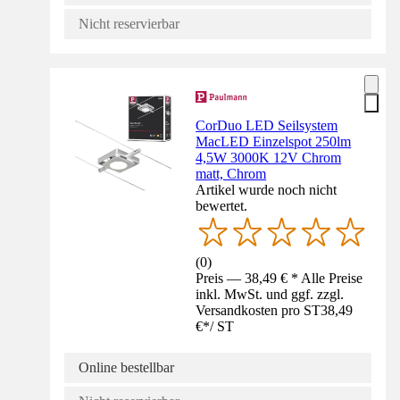
Nicht reservierbar
CorDuo LED Seilsystem
MacLED Einzelspot 250lm
4,5W 3000K 12V Chrom
matt, Chrom
Artikel wurde noch nicht
bewertet.
(
0
)
Preis — 38,49 € * Alle Preise
inkl. MwSt. und ggf. zzgl.
Versandkosten pro ST
38,49
€
*
/
ST
Online bestellbar