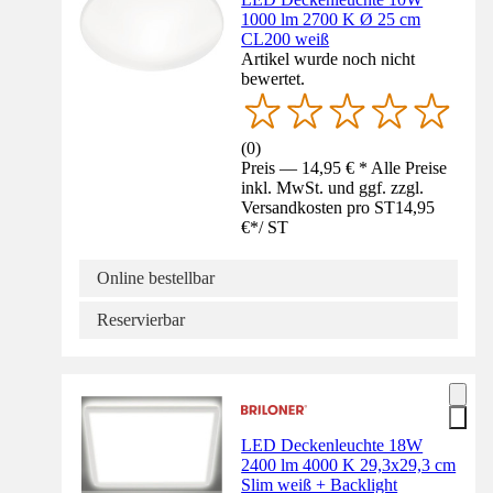
1000 lm 2700 K Ø 25 cm
CL200 weiß
Artikel wurde noch nicht
bewertet.
(
0
)
Preis — 14,95 € * Alle Preise
inkl. MwSt. und ggf. zzgl.
Versandkosten pro ST
14,95
€
*
/
ST
Online bestellbar
Reservierbar
LED Deckenleuchte 18W
2400 lm 4000 K 29,3x29,3 cm
Slim weiß + Backlight