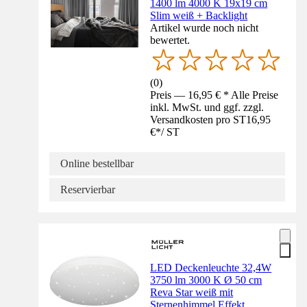
1400 lm 4000 K 19x19 cm
Slim weiß + Backlight
Artikel wurde noch nicht
bewertet.
(
0
)
Preis — 16,95 € * Alle Preise
inkl. MwSt. und ggf. zzgl.
Versandkosten pro ST
16,95
€
*
/
ST
Online bestellbar
Reservierbar
LED Deckenleuchte 32,4W
3750 lm 3000 K Ø 50 cm
Reva Star weiß mit
Sternenhimmel Effekt