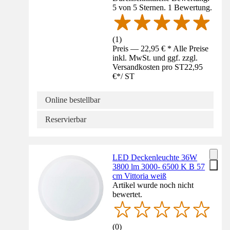
5 von 5 Sternen. 1 Bewertung.
(
1
)
Preis — 22,95 € * Alle Preise
inkl. MwSt. und ggf. zzgl.
Versandkosten pro ST
22,95
€
*
/
ST
Online bestellbar
Reservierbar
LED Deckenleuchte 36W
3800 lm 3000- 6500 K B 57
cm Vittoria weiß
Artikel wurde noch nicht
bewertet.
(
0
)