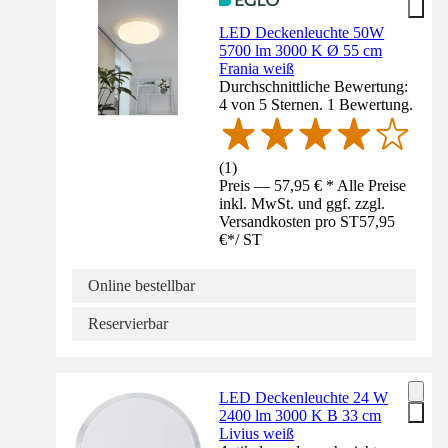
LED Deckenleuchte 50W
5700 lm 3000 K Ø 55 cm
Frania weiß
Durchschnittliche Bewertung:
4 von 5 Sternen. 1 Bewertung.
(
1
)
Preis — 57,95 € * Alle Preise
inkl. MwSt. und ggf. zzgl.
Versandkosten pro ST
57,95
€
*
/
ST
Online bestellbar
Reservierbar
LED Deckenleuchte 24 W
2400 lm 3000 K B 33 cm
Livius weiß