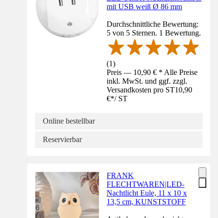
mit USB weiß Ø 86 mm
Durchschnittliche Bewertung:
5 von 5 Sternen. 1 Bewertung.
(
1
)
Preis — 10,90 € * Alle Preise
inkl. MwSt. und ggf. zzgl.
Versandkosten pro ST
10,90
€
*
/
ST
Online bestellbar
Reservierbar
FRANK
FLECHTWAREN|LED-
Nachtlicht Eule, 11 x 10 x
13,5 cm, KUNSTSTOFF