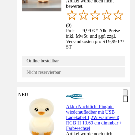
Artikel wurde noch nicht
bewertet.
(
0
)
Preis — 9,99 € * Alle Preise
inkl. MwSt. und ggf. zzgl.
Versandkosten pro ST
9,99 €
*
/
ST
Online bestellbar
Nicht reservierbar
NEU
Akku Nachtlicht Pinguin
wiederaufladbar mit USB
Ladekabel 1,2W warmweiß
RGB H 13,69 cm dimmbar +
Farbwechsel
Artikel wurde noch nicht