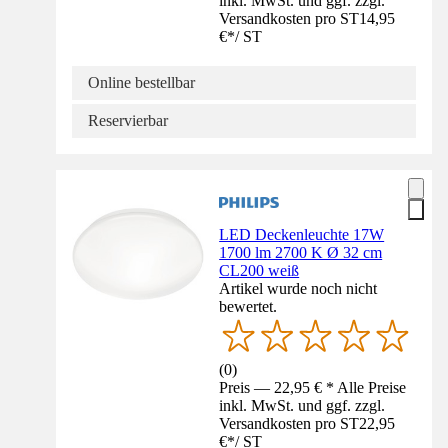
inkl. MwSt. und ggf. zzgl.
Versandkosten pro ST
14,95
€
*
/
ST
Online bestellbar
Reservierbar
LED Deckenleuchte 17W
1700 lm 2700 K Ø 32 cm
CL200 weiß
Artikel wurde noch nicht
bewertet.
(
0
)
Preis — 22,95 € * Alle Preise
inkl. MwSt. und ggf. zzgl.
Versandkosten pro ST
22,95
€
*
/
ST