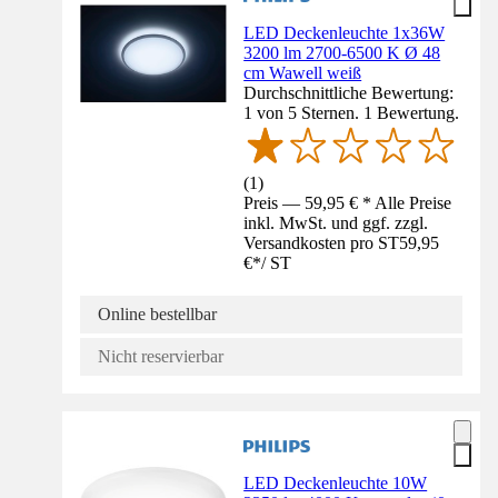
LED Deckenleuchte 1x36W
3200 lm 2700-6500 K Ø 48
cm Wawell weiß
Durchschnittliche Bewertung:
1 von 5 Sternen. 1 Bewertung.
(
1
)
Preis — 59,95 € * Alle Preise
inkl. MwSt. und ggf. zzgl.
Versandkosten pro ST
59,95
€
*
/
ST
Online bestellbar
Nicht reservierbar
LED Deckenleuchte 10W