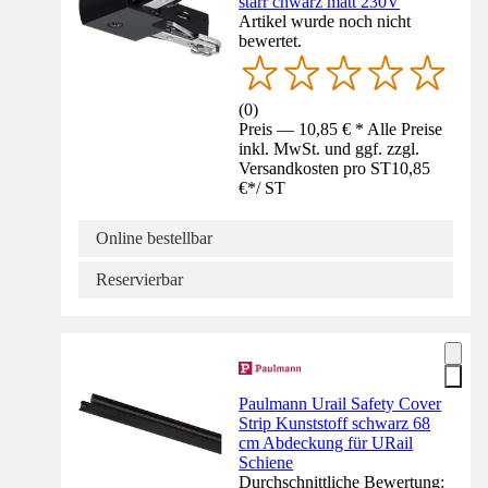
starr chwarz matt 230V
Artikel wurde noch nicht
bewertet.
(
0
)
Preis — 10,85 € * Alle Preise
inkl. MwSt. und ggf. zzgl.
Versandkosten pro ST
10,85
€
*
/
ST
Online bestellbar
Reservierbar
Paulmann Urail Safety Cover
Strip Kunststoff schwarz 68
cm Abdeckung für URail
Schiene
Durchschnittliche Bewertung: