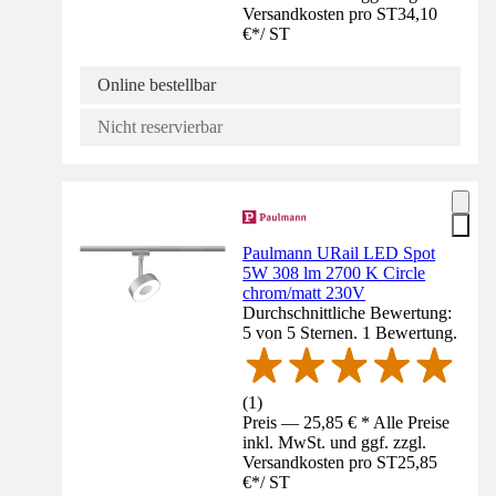
Versandkosten pro ST
34,10
€
*
/
ST
Online bestellbar
Nicht reservierbar
Paulmann URail LED Spot
5W 308 lm 2700 K Circle
chrom/matt 230V
Durchschnittliche Bewertung:
5 von 5 Sternen. 1 Bewertung.
(
1
)
Preis — 25,85 € * Alle Preise
inkl. MwSt. und ggf. zzgl.
Versandkosten pro ST
25,85
€
*
/
ST