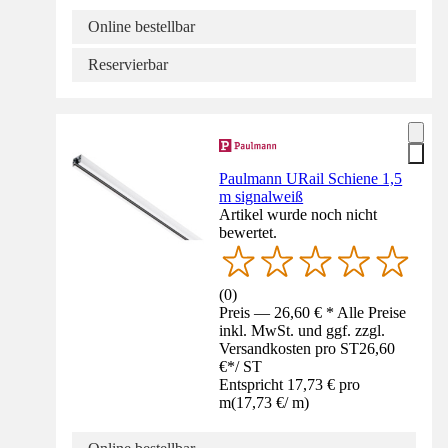
Online bestellbar
Reservierbar
Paulmann URail Schiene 1,5
m signalweiß
Artikel wurde noch nicht
bewertet.
(
0
)
Preis — 26,60 € * Alle Preise
inkl. MwSt. und ggf. zzgl.
Versandkosten pro ST
26,60
€
*
/
ST
Entspricht 17,73 € pro
m
(
17,73 €
/
m
)