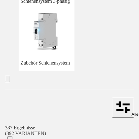
Schienensystem 3-phasig
Zubehör Schienensystem
Alle
387 Ergebnisse
(392 VARIANTEN)