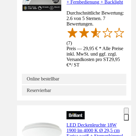
+ Fernbedienung + Backlight
Durchschnittliche Bewertung:
2.6 von 5 Sternen. 7
Bewertungen.
(
7
)
Preis — 29,95 € * Alle Preise
inkl. MwSt. und ggf. zzgl.
Versandkosten pro ST
29,95
€
*
/
ST
Online bestellbar
Reservierbar
LED Deckenleuchte 18W
1900 lm 4000 K Ø 29,5 cm
Farica weiß + Sternenhimmel