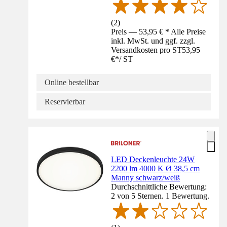
(
2
)
Preis — 53,95 € * Alle Preise
inkl. MwSt. und ggf. zzgl.
Versandkosten pro ST
53,95
€
*
/
ST
Online bestellbar
Reservierbar
LED Deckenleuchte 24W
2200 lm 4000 K Ø 38,5 cm
Manny schwarz/weiß
Durchschnittliche Bewertung:
2 von 5 Sternen. 1 Bewertung.