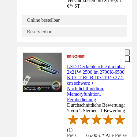
Versandkosten pro ST
39,95
€
*
/
ST
Online bestellbar
Reservierbar
LED Deckenleuchte dimmbar
2x21W 2500 lm 2700K-6500
K CCT RGB 10x119,5x27,5
cm schwarz +
Nachtlichtfunktion,
Memoryfunktion,
Fernbedienung
Durchschnittliche Bewertung:
5 von 5 Sternen. 1 Bewertung.
(
1
)
Preis — 165,00 € * Alle Preise