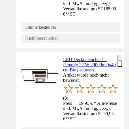
inkl. MwSt. und ggf. zzgl.
Versandkosten pro ST
165,00
€
*
/
ST
Online bestellbar
Nicht reservierbar
LED Deckenleuchte 1 -
flammig 22 W 2900 lm 9x40
cm Bray schwarz
Artikel wurde noch nicht
bewertet.
(
0
)
Preis — 59,95 € * Alle Preise
inkl. MwSt. und ggf. zzgl.
Versandkosten pro ST
59,95
€
*
/
ST