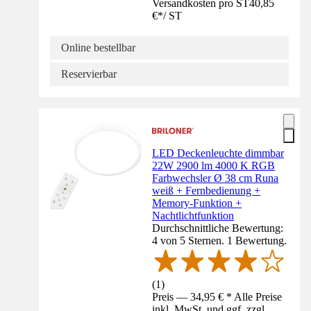
Versandkosten pro ST
40,85
€
*
/
ST
Online bestellbar
Reservierbar
LED Deckenleuchte dimmbar
22W 2900 lm 4000 K RGB
Farbwechsler Ø 38 cm Runa
weiß + Fernbedienung +
Memory-Funktion +
Nachtlichtfunktion
Durchschnittliche Bewertung:
4 von 5 Sternen. 1 Bewertung.
(
1
)
Preis — 34,95 € * Alle Preise
inkl. MwSt. und ggf. zzgl.