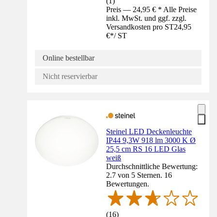
(
1
)
Preis — 24,95 € * Alle Preise
inkl. MwSt. und ggf. zzgl.
Versandkosten pro ST
24,95
€
*
/
ST
Online bestellbar
Nicht reservierbar
Steinel LED Deckenleuchte
IP44 9,3W 918 lm 3000 K Ø
25,5 cm RS 16 LED Glas
weiß
Durchschnittliche Bewertung:
2.7 von 5 Sternen. 16
Bewertungen.
(
16
)