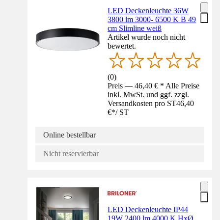
LED Deckenleuchte 36W
3800 lm 3000- 6500 K B 49
cm Slimline weiß
Artikel wurde noch nicht
bewertet.
(
0
)
Preis — 46,40 € * Alle Preise
inkl. MwSt. und ggf. zzgl.
Versandkosten pro ST
46,40
€
*
/
ST
Online bestellbar
Nicht reservierbar
LED Deckenleuchte IP44
19W 2400 lm 4000 K HxØ