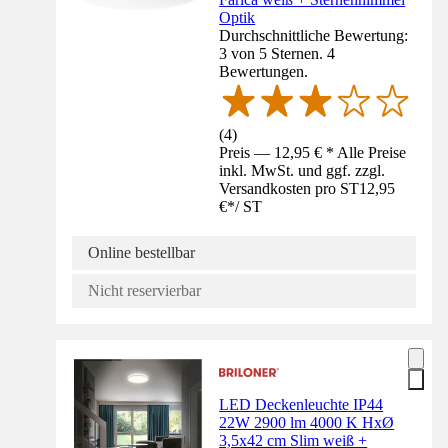
Optik
Durchschnittliche Bewertung:
3 von 5 Sternen. 4
Bewertungen.
(
4
)
Preis — 12,95 € * Alle Preise
inkl. MwSt. und ggf. zzgl.
Versandkosten pro ST
12,95
€
*
/
ST
Online bestellbar
Nicht reservierbar
LED Deckenleuchte IP44
22W 2900 lm 4000 K HxØ
3,5x42 cm Slim weiß +