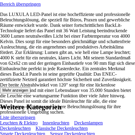
Bereich überspringen
Das LUXULA LED-Panel ist eine hocheffiziente und professionelle
Beleuchtungslösung, die speziell für Büros, Praxen und gewerbliche
Räume entwickelt wurde. Dank seiner fortschrittlichen BackLit-
Technologie liefert das Panel mit 36 Watt Leistung beeindruckende
3600 Lumen neutralweißes Licht bei einer Farbtemperatur von 4000
Kelvin. Dies sorgt für eine besonders gleichmäßige und schattenfreie
Ausleuchtung, die ein angenehmes und produktives Arbeitsklima
fördert. Zur Erklärung: Lumen gibt an, wie hell eine Lampe leuchtet;
4000 K steht für ein neutrales, klares Licht. Mit seinem Standardmaß
von 62x62 cm und der geringen Einbautiefe von 90 mm fügt sich diese
Einbauleuchte perfekt in jede Rasterdecke. Ein zentrales Merkmal
dieses BackLit Panels ist seine geprüfte Qualität: Das ENEC-
zertifizierte Netzteil garantiert höchste Sicherheit und Zuverlässigkeit.
Der breite Abstrahlwinkel von 120° sorgt für eine lückenlose
Ausleuchtung, und mit einer Lebensdauer von 35.000 Stunden bietet
Mehr anzeigen
die Leuchte eine wartungsarme Funktion über viele Jahre hinweg.
Dieses Panel ist somit die ideale Büroleuchte für alle, die eine
Weitere Kategorien
zuverlässige, effiziente und sichere Beleuchtungslösung für ihre
professionelle Umgebung suchen.
Liste überspringen
Leuchten & Elektro
Innenleuchten
Deckenlampen
Deckenleuchten
Klassische Deckenleuchten
Smarte Deckenleuchten
Sensor Deckenleuchten