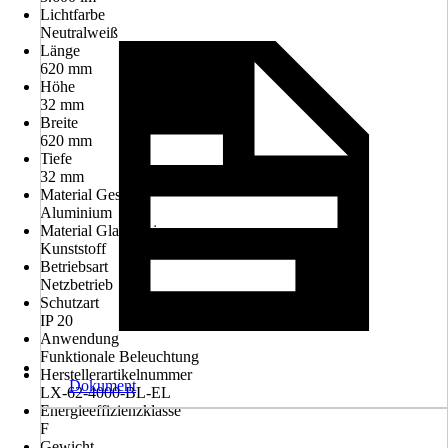
Lichtfarbe
Neutralweiß
Länge
620 mm
Höhe
32 mm
Breite
620 mm
Tiefe
32 mm
Material Gestell
Aluminium
Material Glas/Schirm
Kunststoff
Betriebsart
Netzbetrieb
Schutzart
IP 20
Anwendung
Funktionale Beleuchtung
Herstellerartikelnummer
Dokument
LX-62-4000-BL-EL
Energieeffizienzklasse
F
Gewicht