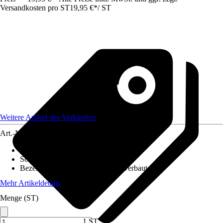
Versandkosten pro ST
19,95 €
*
/
ST
Weitere Artikel des Verkäufers
Art.-Nr.
12586164
Ausführung
:
LED Panel
Schutzart
:
IP 20
Bezeichnung Fassung
:
LED fest verbaut
Mehr Artikeldetails
Menge (ST)
1 ST