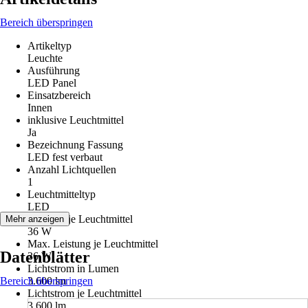
Bereich überspringen
Artikeltyp
Leuchte
Ausführung
LED Panel
Einsatzbereich
Innen
inklusive Leuchtmittel
Ja
Bezeichnung Fassung
LED fest verbaut
Anzahl Lichtquellen
1
Leuchtmitteltyp
LED
Leistung je Leuchtmittel
Mehr anzeigen
36 W
Max. Leistung je Leuchtmittel
Datenblätter
36 W
Lichtstrom in Lumen
Bereich überspringen
3.600 lm
Lichtstrom je Leuchtmittel
3.600 lm