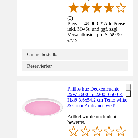
(
3
)
Preis — 49,90 € * Alle Preise
inkl. MwSt. und ggf. zzgl.
Versandkosten pro ST
49,90
€
*
/
ST
Online bestellbar
Reservierbar
Philips hue Deckenleuchte
25W 2600 lm 2200- 6500 K
HxØ 3,6x54,2 cm Tento white
& Color Ambiance weiß
Artikel wurde noch nicht
bewertet.