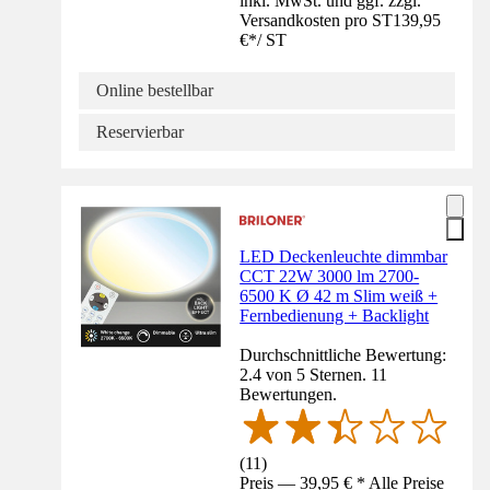
inkl. MwSt. und ggf. zzgl.
Versandkosten pro ST
139,95
€
*
/
ST
Online bestellbar
Reservierbar
LED Deckenleuchte dimmbar
CCT 22W 3000 lm 2700-
6500 K Ø 42 m Slim weiß +
Fernbedienung + Backlight
Durchschnittliche Bewertung:
2.4 von 5 Sternen. 11
Bewertungen.
(
11
)
Preis — 39,95 € * Alle Preise