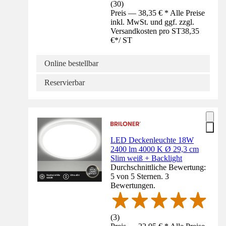
(
30
)
Preis — 38,35 € * Alle Preise
inkl. MwSt. und ggf. zzgl.
Versandkosten pro ST
38,35
€
*
/
ST
Online bestellbar
Reservierbar
LED Deckenleuchte 18W
2400 lm 4000 K Ø 29,3 cm
Slim weiß + Backlight
Durchschnittliche Bewertung:
5 von 5 Sternen. 3
Bewertungen.
(
3
)