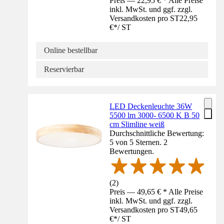
Preis — 22,95 € * Alle Preise
inkl. MwSt. und ggf. zzgl.
Versandkosten pro ST
22,95
€
*
/
ST
Online bestellbar
Reservierbar
LED Deckenleuchte 36W
5500 lm 3000- 6500 K B 50
cm Slimline weiß
Durchschnittliche Bewertung:
5 von 5 Sternen. 2
Bewertungen.
(
2
)
Preis — 49,65 € * Alle Preise
inkl. MwSt. und ggf. zzgl.
Versandkosten pro ST
49,65
€
*
/
ST