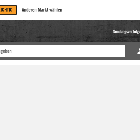
RICHTIG
Anderen Markt wählen
Sendungsverfolg