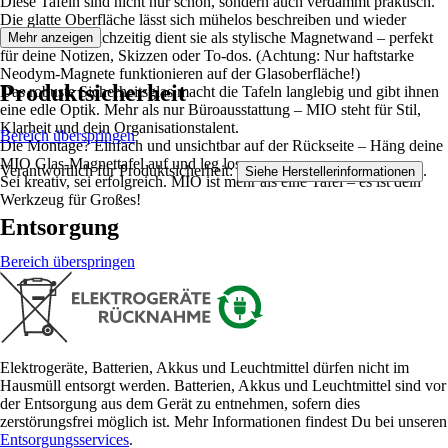
Diese Tafeln sind nicht nur schön, sondern auch verdammt praktisch.
Die glatte Oberfläche lässt sich mühelos beschreiben und wieder
abwischen. Gleichzeitig dient sie als stylische Magnetwand – perfekt
Mehr anzeigen
für deine Notizen, Skizzen oder To-dos. (Achtung: Nur haftstarke
Neodym-Magnete funktionieren auf der Glasoberfläche!)
Produktsicherheit
Das robuste Sicherheitsglas macht die Tafeln langlebig und gibt ihnen
eine edle Optik. Mehr als nur Büroausstattung – MIO steht für Stil,
Klarheit und dein Organisationstalent.
Bereich überspringen
Die Montage? Einfach und unsichtbar auf der Rückseite – Häng deine
MIO Glas-Magnettafel auf und leg los.
Verantwortlich für Produktsicherheit:
.
Siehe Herstellerinformationen
Sei kreativ, sei erfolgreich. MIO ist mehr als eine Tafel – es ist dein
Werkzeug für Großes!
Entsorgung
Bereich überspringen
Elektrogeräte, Batterien, Akkus und Leuchtmittel dürfen nicht im
Hausmüll entsorgt werden. Batterien, Akkus und Leuchtmittel sind vor
der Entsorgung aus dem Gerät zu entnehmen, sofern dies
zerstörungsfrei möglich ist. Mehr Informationen findest Du bei unseren
Entsorgungsservices
.