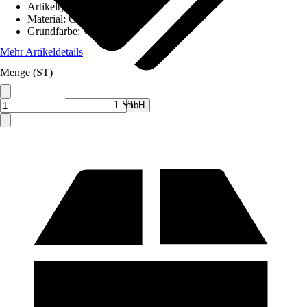
Artikeltyp
:
Memoboard
Material
:
Glas
Grundfarbe
:
Weiß
Mehr Artikeldetails
Menge (ST)
Verkauf durch:
1 ST
V&V Online GmbH