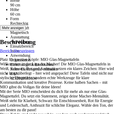
Breite
90 cm
Höhe
60 cm
Form
Rechteckig
Eigenschaft
Mehr anzeigen
Magnetisch
Ausstattung
Beschreibung
Aufhängung
Einsatzbereich
Bereich überspringen
Innen
Anwendung
Platz für kreative Köpfe: MIO Glas-Magnettafeln
Organisation
Willkommen in der Liga der Macher! Die MIO Glas-Magnettafeln in
Elektroaltgerät-Rücknahme
Weiß, Schwarz, Rot und Anthrazit setzen ein klares Zeichen: Hier wird
Keine Elektrogeräte enthalten
nicht lange überlegt – hier wird angepackt! Diese Tafeln sind nicht nur
EAN
stylische Hingucker, sondern echte Werkzeuge für klare
4252010585404
Kommunikation und kreative Prozesse. Keine halben Sachen – mit
MIO gibst du Vollgas für deine Ideen!
Mit der Serie MIO entscheidest du dich für mehr als nur eine Glas-
Magnettafel. Du setzt ein Statement, zeigst deine Macher-Mentalität.
Weiß steht für Klarheit, Schwarz für Entschlossenheit, Rot für Energie
und Leidenschaft, Anthrazit für schlichte Eleganz. Wähle den Ton, der
am besten zu dir passt!