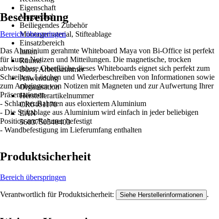
Eigenschaft
Beschreibung
Magnetisch
Beiliegendes Zubehör
Bereich überspringen
Montagematerial, Stifteablage
Einsatzbereich
Das Aluminium gerahmte Whiteboard Maya von Bi-Office ist perfekt
Innen
für kurze Notizen und Mitteilungen. Die magnetische, trocken
Räume
abwischbare Oberfläche dieses Whiteboards eignet sich perfekt zum
Büro, Arbeitszimmer
Schreiben, Löschen und Wiederbeschreiben von Informationen sowie
Anwendung
zum Anbringen von Notizen mit Magneten und zur Aufwertung Ihrer
Organisation
Präsentationen.
Herstellerartikelnummer
- Schlanker Rahmen aus eloxiertem Aluminium
CR0401170
- Die Stiftablage aus Aluminium wird einfach in jeder beliebigen
EAN
Position am Rahmen befestigt
5603750540403
- Wandbefestigung im Lieferumfang enthalten
Produktsicherheit
Bereich überspringen
Verantwortlich für Produktsicherheit:
.
Siehe Herstellerinformationen