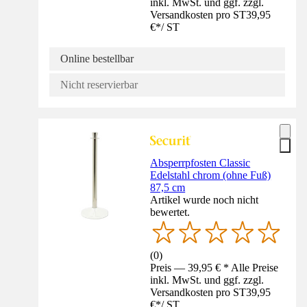
inkl. MwSt. und ggf. zzgl.
Versandkosten pro ST
39,95
€
*
/
ST
Online bestellbar
Nicht reservierbar
Absperrpfosten Classic
Edelstahl chrom (ohne Fuß)
87,5 cm
Artikel wurde noch nicht
bewertet.
(
0
)
Preis — 39,95 € * Alle Preise
inkl. MwSt. und ggf. zzgl.
Versandkosten pro ST
39,95
€
*
/
ST