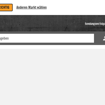
RICHTIG
Anderen Markt wählen
Sendungsverfolg