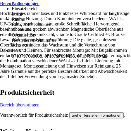
Bereich überspringen
Aufhängung
Einsatzbereich
Hochwertiges rahmenloses und kratzfestes Whiteboard für langfristige
Innen
und intensive Nutzung. Durch Kombinieren verschiedener WALL-
Räume
UP-Tafeln entsteht eine extra große Schreibfläche. Hervorragend
Büro, Arbeitszimmer
beschreibbar und trocken abwischbar. Magnetische Oberfläche aus
Anwendung
emailliertem e3-Keramikstahl, Cradle to Cradle Certified™, Bronze-
Organisation
Level. Bakterienresistente Ausführung: Die glatte, geschlossene
Herstellerartikelnummer
Oberfläche verhindert das Wachstum und die Vermehrung von
7-106126
Bakterien und Keimen. Für senkrechte Montage: Mit Bügelklemmen
EAN
einfach an der Wand zu befestigen. Das rahmenlose Design ermöglicht
8713797088688, 8713797099455, 8713797108423
die Kombination verschiedener WALL-UP-Tafeln. Lieferung mit
Montageset, Montageanleitung und Hinweisen zur Reinigung. 25
Jahre Garantie auf die perfekte Beschreibbarkeit und Abwischbarkeit
der Tafel bei Verwendung von Legamaster-Zubehör.
Produktsicherheit
Bereich überspringen
Verantwortlich für Produktsicherheit:
.
Siehe Herstellerinformationen