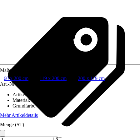
Maße (BxH)
60 x 200 cm
119 x 200 cm
200 x 119 cm
Art.-Nr.
10319290
Artikeltyp
:
Whiteboard, Tafel
Material
:
Keramikstahl
Grundfarbe
:
Weiß
Mehr Artikeldetails
Menge (ST)
1 ST