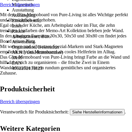
Bereich überspringen
Magnetisch
Ausstattung
Mit dem Glas-Memoboard von Pure-Living ist alles Wichtige perfekt
Aufhängung
und übersichtlich aufgehoben.
Einsatzbereich
Egal ob ich der Küche, am Arbeitsplatz oder im Flur, die zehn
Innen
trendigen Unifarben der Memo-Art Kollektion beleben jede Wand.
Räume
In den gängigen Formaten 30x30, 50x50 und 30x80 cm findet jedes
Arbeitszimmer, Büro
Board seinen Platz.
Anwendung
Mit weissen und schwarzen Spezial-Markern und Stark-Magneten
Organisation, Dekoration
empfiehlt sich das Memoboard als cooles Helferlein im Alltag.
AKN (Artikelkurznummer)
Das Glas-Memoboard von Pure-Living bringt Farbe an die Wand und
3X69
hilft dabei sich zu organisieren – die frische Zwei in Einem
EAN
Wanddekoration für ein rundum gemütliches und organisiertes
4052252131823
Zuhause.
Produktsicherheit
Bereich überspringen
Verantwortlich für Produktsicherheit:
.
Siehe Herstellerinformationen
Weitere Kategorien