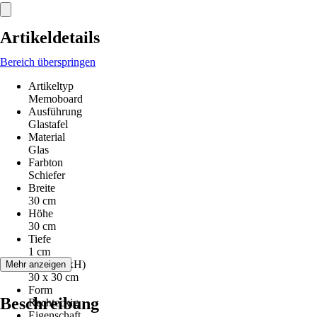
Artikeldetails
Bereich überspringen
Artikeltyp
Memoboard
Ausführung
Glastafel
Material
Glas
Farbton
Schiefer
Breite
30 cm
Höhe
30 cm
Tiefe
1 cm
Maße (BxH)
Mehr anzeigen
30 x 30 cm
Form
Beschreibung
Rechteckig
Eigenschaft