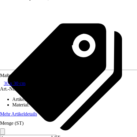
Maße (BxH)
30 x 30 cm
Art.-Nr.
6512536
Artikeltyp
:
Memoboard
Material
:
Glas
Mehr Artikeldetails
Menge (ST)