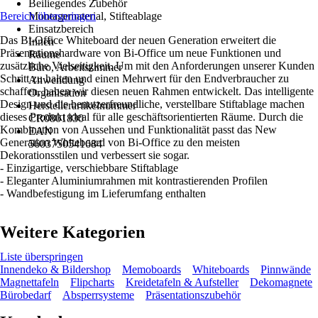
Beiliegendes Zubehör
Bereich überspringen
Montagematerial, Stifteablage
Einsatzbereich
Das Bi-Office Whiteboard der neuen Generation erweitert die
Innen
Präsentationshardware von Bi-Office um neue Funktionen und
Räume
zusätzliche Vielseitigkeit. Um mit den Anforderungen unserer Kunden
Büro, Arbeitszimmer
Schritt zu halten und einen Mehrwert für den Endverbraucher zu
Anwendung
schaffen, haben wir diesen neuen Rahmen entwickelt. Das intelligente
Organisation
Design und die benutzerfreundliche, verstellbare Stiftablage machen
Herstellerartikelnummer
dieses Produkt ideal für alle geschäftsorientierten Räume. Durch die
CR0801830
Kombination von Aussehen und Funktionalität passt das New
EAN
Generation Whiteboard von Bi-Office zu den meisten
5603750541684
Dekorationsstilen und verbessert sie sogar.
- Einzigartige, verschiebbare Stiftablage
- Eleganter Aluminiumrahmen mit kontrastierenden Profilen
- Wandbefestigung im Lieferumfang enthalten
Weitere Kategorien
Liste überspringen
Innendeko & Bildershop
Memoboards
Whiteboards
Pinnwände
Magnettafeln
Flipcharts
Kreidetafeln & Aufsteller
Dekomagnete
Bürobedarf
Absperrsysteme
Präsentationszubehör