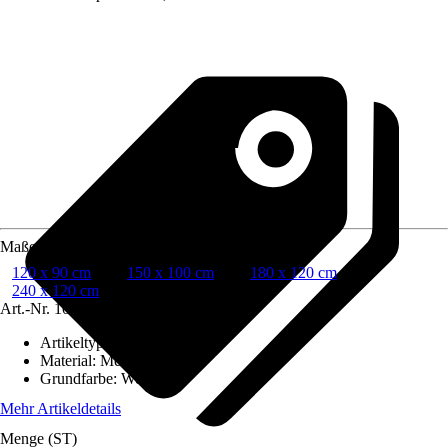
Maße (BxH)
120 x 90 cm
150 x 100 cm
180 x 120 cm
240 x 120 cm
Art.-Nr.
10295907
Artikeltyp
:
Whiteboard
Material
:
Metall
Grundfarbe
:
Weiß
Mehr Artikeldetails
Menge (ST)