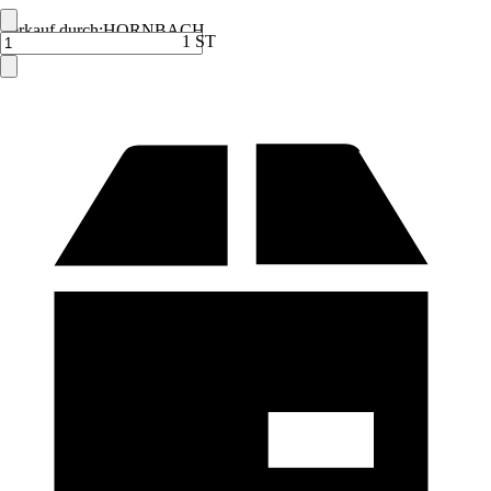
Verkauf durch:
HORNBACH
1 ST