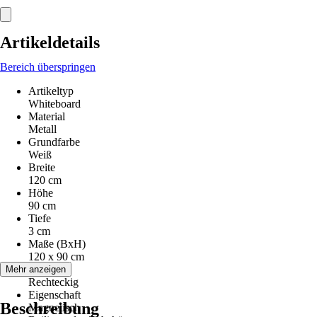
Artikeldetails
Bereich überspringen
Artikeltyp
Whiteboard
Material
Metall
Grundfarbe
Weiß
Breite
120 cm
Höhe
90 cm
Tiefe
3 cm
Maße (BxH)
120 x 90 cm
Form
Mehr anzeigen
Rechteckig
Eigenschaft
Beschreibung
Magnetisch