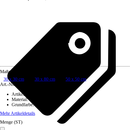
Maße (BxH)
30 x 30 cm
30 x 80 cm
50 x 50 cm
Art.-Nr.
6512533
Artikeltyp
:
Tafel
Material
:
Glas
Grundfarbe
:
Braun
Mehr Artikeldetails
Menge (ST)