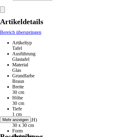
Artikeldetails
Bereich überspringen
Artikeltyp
Tafel
Ausführung
Glastafel
Material
Glas
Grundfarbe
Braun
Breite
30 cm
Höhe
30 cm
Tiefe
1 cm
Maße (BxH)
Mehr anzeigen
30 x 30 cm
Form
Beschreibung
Rechteckig