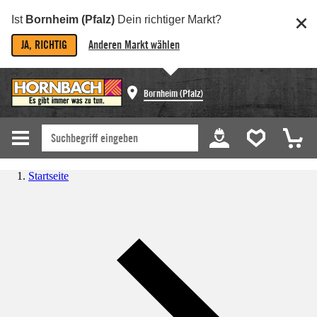
Ist
Bornheim (Pfalz)
Dein richtiger Markt?
JA, RICHTIG
Anderen Markt wählen
Bornheim (Pfalz)
Startseite