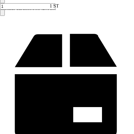
1 ST
Verkauf durch:
HORNBACH