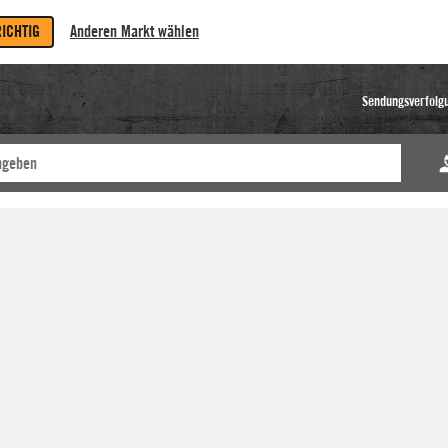
RICHTIG
Anderen Markt wählen
Sendungsverfolg