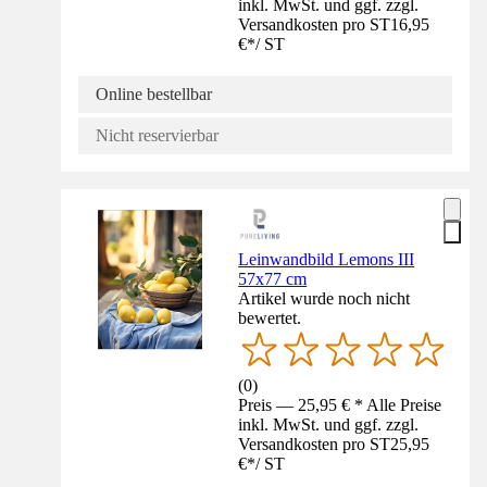
inkl. MwSt. und ggf. zzgl.
Versandkosten pro ST
16,95
€
*
/
ST
Online bestellbar
Nicht reservierbar
Leinwandbild Lemons III
57x77 cm
Artikel wurde noch nicht
bewertet.
(
0
)
Preis — 25,95 € * Alle Preise
inkl. MwSt. und ggf. zzgl.
Versandkosten pro ST
25,95
€
*
/
ST