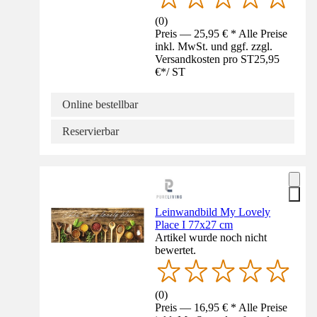
(
0
)
Preis — 25,95 € * Alle Preise
inkl. MwSt. und ggf. zzgl.
Versandkosten pro ST
25,95
€
*
/
ST
Online bestellbar
Reservierbar
Leinwandbild My Lovely
Place I 77x27 cm
Artikel wurde noch nicht
bewertet.
(
0
)
Preis — 16,95 € * Alle Preise