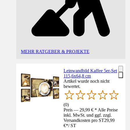
MEHR RATGEBER & PROJEKTE
Leinwandbild Kaffee 5er-Set
115,6x64,8 cm
Artikel wurde noch nicht
bewertet.
(
0
)
Preis — 29,99 € * Alle Preise
inkl. MwSt. und ggf. zzgl.
Versandkosten pro ST
29,99
€
*
/
ST