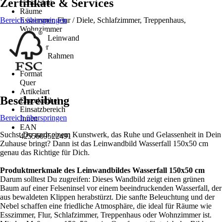
Zertifikate & Services
Feng Shui
Räume
Bereich überspringen
Esszimmer, Flur / Diele, Schlafzimmer, Treppenhaus,
Wohnzimmer
Material Leinwand
Polyester
Material Rahmen
Holz
Format
Quer
Artikelart
Beschreibung
Einzelartikel
Einsatzbereich
Bereich überspringen
Innen
EAN
Suchst Du nach einem Kunstwerk, das Ruhe und Gelassenheit in Dein
4255609522491
Zuhause bringt? Dann ist das Leinwandbild Wasserfall 150x50 cm
genau das Richtige für Dich.
Produktmerkmale des Leinwandbildes Wasserfall 150x50 cm
Darum solltest Du zugreifen: Dieses Wandbild zeigt einen grünen
Baum auf einer Felseninsel vor einem beeindruckenden Wasserfall, der
aus bewaldeten Klippen herabstürzt. Die sanfte Beleuchtung und der
Nebel schaffen eine friedliche Atmosphäre, die ideal für Räume wie
Esszimmer, Flur, Schlafzimmer, Treppenhaus oder Wohnzimmer ist.