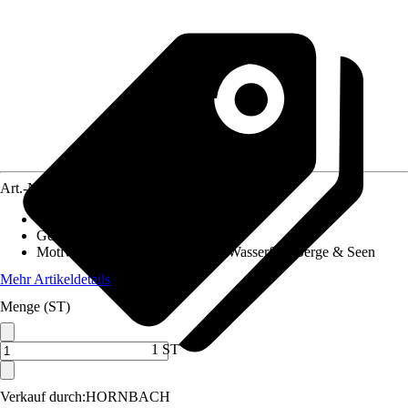
Art.-Nr.
12534150
Material Leinwand
:
Polyester
Gewicht
:
1,4 kg
Motivkategorie
:
Wald & Bäume, Wasserfall, Berge & Seen
Mehr Artikeldetails
Menge (ST)
1 ST
Verkauf durch:
HORNBACH