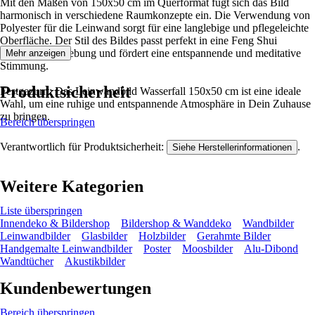
Mit den Maßen von 150x50 cm im Querformat fügt sich das Bild
harmonisch in verschiedene Raumkonzepte ein. Die Verwendung von
Polyester für die Leinwand sorgt für eine langlebige und pflegeleichte
Oberfläche. Der Stil des Bildes passt perfekt in eine Feng Shui
inspirierte Umgebung und fördert eine entspannende und meditative
Mehr anzeigen
Stimmung.
Produktsicherheit
Festgezurrt: Das Leinwandbild Wasserfall 150x50 cm ist eine ideale
Wahl, um eine ruhige und entspannende Atmosphäre in Dein Zuhause
zu bringen.
Bereich überspringen
Verantwortlich für Produktsicherheit:
.
Siehe Herstellerinformationen
Weitere Kategorien
Liste überspringen
Innendeko & Bildershop
Bildershop & Wanddeko
Wandbilder
Leinwandbilder
Glasbilder
Holzbilder
Gerahmte Bilder
Handgemalte Leinwandbilder
Poster
Moosbilder
Alu-Dibond
Wandtücher
Akustikbilder
Kundenbewertungen
Bereich überspringen