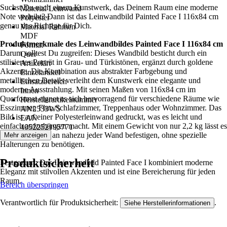
Suchst Du nach einem Kunstwerk, das Deinem Raum eine moderne
Material Leinwand
Note verleiht? Dann ist das Leinwandbild Painted Face I 116x84 cm
Polyester
genau das Richtige für Dich.
Material Rahmen
MDF
Produktmerkmale des Leinwandbildes Painted Face I 116x84 cm
Format
Darum solltest Du zugreifen: Dieses Wandbild besticht durch ein
Quer
stilisiertes Porträt in Grau- und Türkistönen, ergänzt durch goldene
Artikelart
Akzente. Die Kombination aus abstrakter Farbgebung und
Einzelartikel
metallischen Details verleiht dem Kunstwerk eine elegante und
Einsatzbereich
moderne Ausstrahlung. Mit seinen Maßen von 116x84 cm im
Innen
Querformat eignet es sich hervorragend für verschiedene Räume wie
Herstellerartikelnummer
Esszimmer, Flur, Schlafzimmer, Treppenhaus oder Wohnzimmer. Das
AN2533W5
Bild ist auf einer Polyesterleinwand gedruckt, was es leicht und
EAN
einfach aufzuhängen macht. Mit einem Gewicht von nur 2,2 kg lässt es
4052252195771
sich problemlos an nahezu jeder Wand befestigen, ohne spezielle
Mehr anzeigen
Halterungen zu benötigen.
Produktsicherheit
Festgezurrt: Das Leinwandbild Painted Face I kombiniert moderne
Eleganz mit stilvollen Akzenten und ist eine Bereicherung für jeden
Raum.
Bereich überspringen
Verantwortlich für Produktsicherheit:
.
Siehe Herstellerinformationen