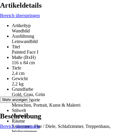
Artikeldetails
Bereich überspringen
Artikeltyp
Wandbild
Ausführung
Leinwandbild
Titel
Painted Face I
Maße (BxH)
116 x 84 cm
Tiefe
2,4 cm
Gewicht
2,2 kg
Grundfarbe
Gold, Grau, Grün
Motivkategorie
Mehr anzeigen
Menschen, Portrait, Kunst & Malerei
Stilwelt
Beschreibung
Modern
Räume
Bereich überspringen
Esszimmer, Flur / Diele, Schlafzimmer, Treppenhaus,
Wohnzimmer