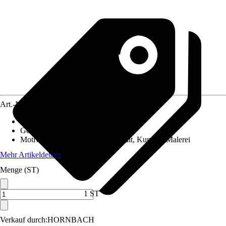
Art.-Nr.
12154145
Material Leinwand
:
Polyester
Gewicht
:
2,2 kg
Motivkategorie
:
Menschen, Portrait, Kunst & Malerei
Mehr Artikeldetails
Menge (ST)
1 ST
Verkauf durch:
HORNBACH