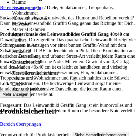
Räume
Bereich überspringen
Esszimmer, Flur / Diele, Schlafzimmer, Treppenhaus,
Wohnzimmer
Suchst Du nach einem Kunstwerk, das Humor und Rebellion vereint?
Material Leinwand
Dann ist das Leinwandbild Graffiti Gang genau das Richtige für Dich.
Polyester
Material Rahmen
Produktmerkmale des Leinwandbildes Graffiti Gang 40x40 cm
MDF
Darum solltest Du zugreifen: Das quadratische Leinwandbild zeigt vier
Format
Schimpansen in Anzügen vor einer bunten Graffiti-Wand mit dem
Quadratisch
Schriftzug „LET IT BE“ in leuchtendem Pink. Diese Kombination aus
Artikelart
tierischer Darstellung und urbaner Street-Art verleiht jedem Raum eine
Einzelartikel
humorvolle und rebellische Note. Mit einem Gewicht von 0,812 kg
Einsatzbereich
und den Maßen 40x40 cm ist es leicht zu handhaben und vielseitig
Innen
einsetzbar. Es passt perfekt in Esszimmer, Flur, Schlafzimmer,
Herstellerartikelnummer
Treppenhaus und Wohnzimmer und fügt sich nahtlos in die Stilwelt
AN2860N5
Loft & Industrial ein. Die hochwertige Leinwand sorgt für eine
EAN
langlebige und farbintensive Darstellung, die jedem Raum einen
4052252199229
besonderen Akzent verleiht.
Mehr anzeigen
Festgezurrt: Das Leinwandbild Graffiti Gang ist ein humorvolles und
Produktsicherheit
rebellisches Kunstwerk, das jedem Raum eine besondere Note verleiht.
Bereich überspringen
Verantwortlich für Produktsicherheit:
.
Siehe Herstellerinformationen