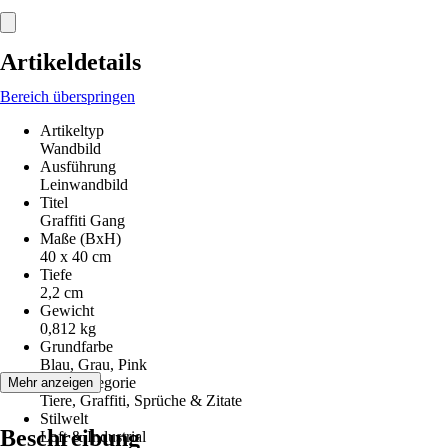
Artikeldetails
Bereich überspringen
Artikeltyp
Wandbild
Ausführung
Leinwandbild
Titel
Graffiti Gang
Maße (BxH)
40 x 40 cm
Tiefe
2,2 cm
Gewicht
0,812 kg
Grundfarbe
Blau, Grau, Pink
Motivkategorie
Mehr anzeigen
Tiere, Graffiti, Sprüche & Zitate
Stilwelt
Beschreibung
Loft & Industrial