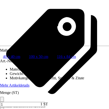
Maße (BxH)
40 x 40 cm
100 x 50 cm
116 x 84 cm
Art.-Nr.
12550790
Material Leinwand
:
Polyester
Gewicht
:
0,812 kg
Motivkategorie
:
Tiere, Graffiti, Sprüche & Zitate
Mehr Artikeldetails
Menge (ST)
1 ST
Verkauf durch:
HORNBACH