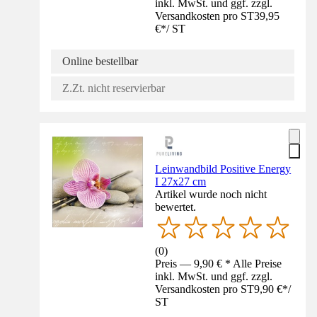
inkl. MwSt. und ggf. zzgl.
Versandkosten pro ST
39,95
€
*
/
ST
Online bestellbar
Z.Zt. nicht reservierbar
Leinwandbild Positive Energy
I 27x27 cm
Artikel wurde noch nicht
bewertet.
(
0
)
Preis — 9,90 € * Alle Preise
inkl. MwSt. und ggf. zzgl.
Versandkosten pro ST
9,90 €
*
/
ST