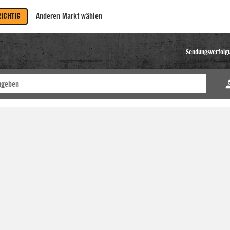
RICHTIG
Anderen Markt wählen
Sendungsverfolg