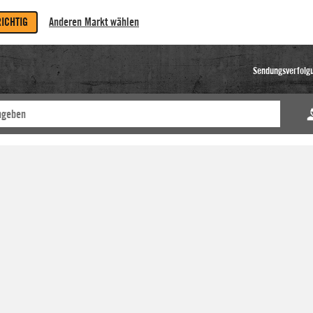
RICHTIG
Anderen Markt wählen
Sendungsverfolg