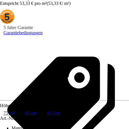
Entspricht 53,33 € pro m²
(
53,33 €
/
m²
)
5 Jahre Garantie
Garantiebedingungen
Höhe
75 cm
95 cm
115 cm
Art.-Nr.
10666150
Material
:
Stoff