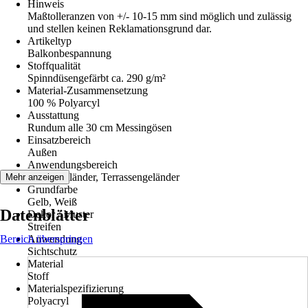
Hinweis
Maßtolleranzen von +/- 10-15 mm sind möglich und zulässig
und stellen keinen Reklamationsgrund dar.
Artikeltyp
Balkonbespannung
Stoffqualität
Spinndüsengefärbt ca. 290 g/m²
Material-Zusammensetzung
100 % Polyarcyl
Ausstattung
Rundum alle 30 cm Messingösen
Einsatzbereich
Außen
Anwendungsbereich
Balkongeländer, Terrassengeländer
Mehr anzeigen
Grundfarbe
Gelb, Weiß
Datenblätter
Dekor / Muster
Streifen
Bereich überspringen
Anwendung
Sichtschutz
Material
Stoff
Materialspezifizierung
Polyacryl