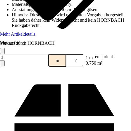
Materialspezifizierung
:
Polyacryl
Ausstattung
:
Rundum alle 30 cm Messingösen
Hinweis: Dieser Artikel wird nach Ihren Vorgaben hergestellt.
Sie haben daher kein Widerrufsrecht und kein HORNBACH
Rückgaberecht.
Mehr Artikeldetails
Menge (m)
Verkauf durch:
HORNBACH
entspricht
1 m
m
m²
0,750 m²