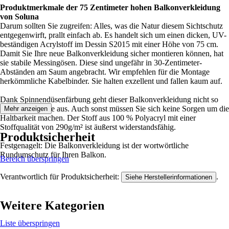
Produktmerkmale der 75 Zentimeter hohen Balkonverkleidung
von Soluna
Darum sollten Sie zugreifen: Alles, was die Natur diesem Sichtschutz
entgegenwirft, prallt einfach ab. Es handelt sich um einen dicken, UV-
beständigen Acrylstoff im Dessin S2015 mit einer Höhe von 75 cm.
Damit Sie Ihre neue Balkonverkleidung sicher montieren können, hat
sie stabile Messingösen. Diese sind ungefähr in 30-Zentimeter-
Abständen am Saum angebracht. Wir empfehlen für die Montage
herkömmliche Kabelbinder. Sie halten exzellent und fallen kaum auf.
Dank Spinnendüsenfärbung geht dieser Balkonverkleidung nicht so
schnell die Farbe aus. Auch sonst müssen Sie sich keine Sorgen um die
Mehr anzeigen
Haltbarkeit machen. Der Stoff aus 100 % Polyacryl mit einer
Stoffqualität von 290g/m² ist äußerst widerstandsfähig.
Produktsicherheit
Festgenagelt: Die Balkonverkleidung ist der wortwörtliche
Rundumschutz für Ihren Balkon.
Bereich überspringen
Verantwortlich für Produktsicherheit:
.
Siehe Herstellerinformationen
Weitere Kategorien
Liste überspringen