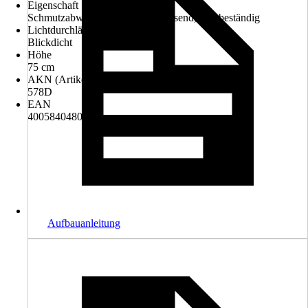
Eigenschaft
Schmutzabweisend, Wasserabweisend, UV-beständig
Lichtdurchlässigkeit
Blickdicht
Höhe
75 cm
AKN (Artikelkurznummer)
578D
EAN
4005840480209
Aufbauanleitung