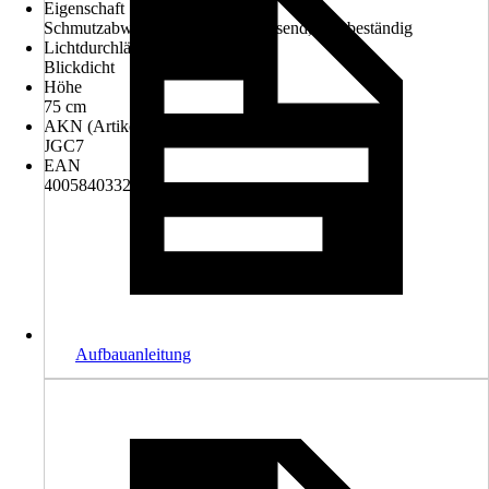
Eigenschaft
Schmutzabweisend, Wasserabweisend, UV-beständig
Lichtdurchlässigkeit
Blickdicht
Höhe
75 cm
AKN (Artikelkurznummer)
JGC7
EAN
4005840332430
Aufbauanleitung