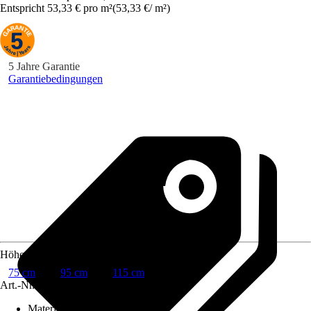
Entspricht 53,33 € pro m²
(
53,33 €
/
m²
)
5 Jahre Garantie
Garantiebedingungen
Höhe
75 cm
95 cm
115 cm
Art.-Nr.
6645516
Material
:
Stoff