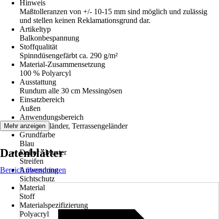
Hinweis
Maßtolleranzen von +/- 10-15 mm sind möglich und zulässig
und stellen keinen Reklamationsgrund dar.
Artikeltyp
Balkonbespannung
Stoffqualität
Spinndüsengefärbt ca. 290 g/m²
Material-Zusammensetzung
100 % Polyarcyl
Ausstattung
Rundum alle 30 cm Messingösen
Einsatzbereich
Außen
Anwendungsbereich
Balkongeländer, Terrassengeländer
Mehr anzeigen
Grundfarbe
Blau
Datenblätter
Dekor / Muster
Streifen
Bereich überspringen
Anwendung
Sichtschutz
Material
Stoff
Materialspezifizierung
Polyacryl