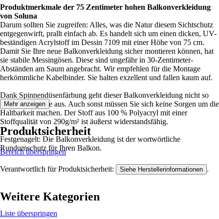
Produktmerkmale der 75 Zentimeter hohen Balkonverkleidung
von Soluna
Darum sollten Sie zugreifen: Alles, was die Natur diesem Sichtschutz
entgegenwirft, prallt einfach ab. Es handelt sich um einen dicken, UV-
beständigen Acrylstoff im Dessin 7109 mit einer Höhe von 75 cm.
Damit Sie Ihre neue Balkonverkleidung sicher montieren können, hat
sie stabile Messingösen. Diese sind ungefähr in 30-Zentimeter-
Abständen am Saum angebracht. Wir empfehlen für die Montage
herkömmliche Kabelbinder. Sie halten exzellent und fallen kaum auf.
Dank Spinnendüsenfärbung geht dieser Balkonverkleidung nicht so
schnell die Farbe aus. Auch sonst müssen Sie sich keine Sorgen um die
Mehr anzeigen
Haltbarkeit machen. Der Stoff aus 100 % Polyacryl mit einer
Stoffqualität von 290g/m² ist äußerst widerstandsfähig.
Produktsicherheit
Festgenagelt: Die Balkonverkleidung ist der wortwörtliche
Rundumschutz für Ihren Balkon.
Bereich überspringen
Verantwortlich für Produktsicherheit:
.
Siehe Herstellerinformationen
Weitere Kategorien
Liste überspringen