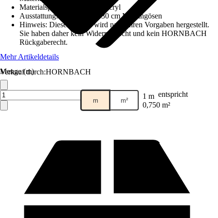
Materialspezifizierung
:
Polyacryl
Ausstattung
:
Rundum alle 30 cm Messingösen
Hinweis: Dieser Artikel wird nach Ihren Vorgaben hergestellt.
Sie haben daher kein Widerrufsrecht und kein HORNBACH
Rückgaberecht.
Mehr Artikeldetails
Menge (m)
Verkauf durch:
HORNBACH
entspricht
1 m
m
m²
0,750 m²