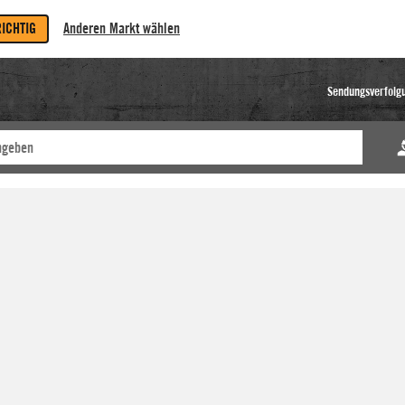
RICHTIG
Anderen Markt wählen
Sendungsverfolg