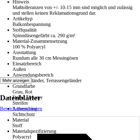
Hinweis
Maßtolleranzen von +/- 10-15 mm sind möglich und zulässig
und stellen keinen Reklamationsgrund dar.
Artikeltyp
Balkonbespannung
Stoffqualität
Spinndüsengefärbt ca. 290 g/m²
Material-Zusammensetzung
100 % Polyarcyl
Ausstattung
Rundum alle 30 cm Messingösen
Einsatzbereich
Außen
Anwendungsbereich
Balkongeländer, Terrassengeländer
Mehr anzeigen
Grundfarbe
Grau, Rot
Datenblätter
Dekor / Muster
Streifen
Bereich überspringen
Anwendung
Sichtschutz
Material
Stoff
Materialspezifizierung
Polyacryl