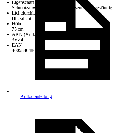
Eigenschaft
Schmutzabweisend, Wasserabweisend, UV-beständig
Lichtdurchlässigkeit
Blickdicht
Höhe
75 cm
AKN (Artikelkurznummer)
3VZ4
EAN
4005840480247
Aufbauanleitung