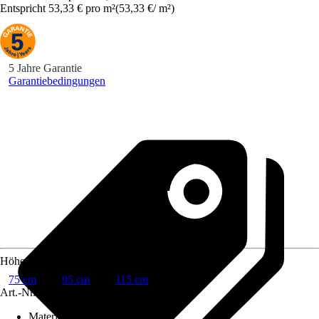
Entspricht 53,33 € pro m²
(
53,33 €
/
m²
)
5 Jahre Garantie
Garantiebedingungen
Höhe
75 cm
95 cm
115 cm
Art.-Nr.
10666133
Material
:
Stoff