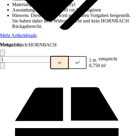
Materialspezifizierung
:
Polyacryl
Ausstattung
:
Rundum alle 30 cm Messingösen
Hinweis: Dieser Artikel wird nach Ihren Vorgaben hergestellt.
Sie haben daher kein Widerrufsrecht und kein HORNBACH
Rückgaberecht.
Mehr Artikeldetails
Menge (m)
Verkauf durch:
HORNBACH
entspricht
1 m
m
m²
0,750 m²