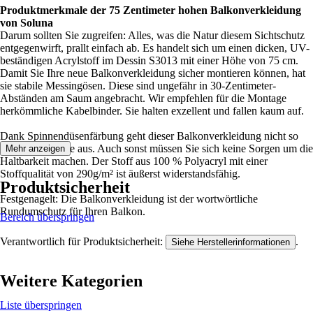
Produktmerkmale der 75 Zentimeter hohen Balkonverkleidung
von Soluna
Darum sollten Sie zugreifen: Alles, was die Natur diesem Sichtschutz
entgegenwirft, prallt einfach ab. Es handelt sich um einen dicken, UV-
beständigen Acrylstoff im Dessin S3013 mit einer Höhe von 75 cm.
Damit Sie Ihre neue Balkonverkleidung sicher montieren können, hat
sie stabile Messingösen. Diese sind ungefähr in 30-Zentimeter-
Abständen am Saum angebracht. Wir empfehlen für die Montage
herkömmliche Kabelbinder. Sie halten exzellent und fallen kaum auf.
Dank Spinnendüsenfärbung geht dieser Balkonverkleidung nicht so
schnell die Farbe aus. Auch sonst müssen Sie sich keine Sorgen um die
Mehr anzeigen
Haltbarkeit machen. Der Stoff aus 100 % Polyacryl mit einer
Stoffqualität von 290g/m² ist äußerst widerstandsfähig.
Produktsicherheit
Festgenagelt: Die Balkonverkleidung ist der wortwörtliche
Rundumschutz für Ihren Balkon.
Bereich überspringen
Verantwortlich für Produktsicherheit:
.
Siehe Herstellerinformationen
Weitere Kategorien
Liste überspringen