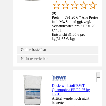
(
0
)
Preis — 791,20 € * Alle Preise
inkl. MwSt. und ggf. zzgl.
Versandkosten pro ST
791,20
€
*
/
ST
Entspricht 31,65 € pro
kg
(
31,65 €
/
kg
)
Online bestellbar
Nicht reservierbar
Dosierwirkstoff BWT
Quantophos PE/P2 25 kg
18015
Artikel wurde noch nicht
bewertet.