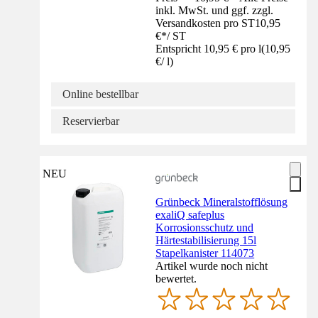
inkl. MwSt. und ggf. zzgl.
Versandkosten pro ST
10,95
€
*
/
ST
Entspricht 10,95 € pro l
(
10,95
€
/
l
)
Online bestellbar
Reservierbar
NEU
Grünbeck Mineralstofflösung
exaliQ safeplus
Korrosionsschutz und
Härtestabilisierung 15l
Stapelkanister 114073
Artikel wurde noch nicht
bewertet.