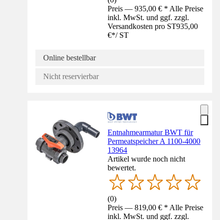
Preis — 935,00 € * Alle Preise
inkl. MwSt. und ggf. zzgl.
Versandkosten pro ST
935,00
€
*
/
ST
Online bestellbar
Nicht reservierbar
Entnahmearmatur BWT für
Permeatspeicher A 1100-4000
13964
Artikel wurde noch nicht
bewertet.
(
0
)
Preis — 819,00 € * Alle Preise
inkl. MwSt. und ggf. zzgl.