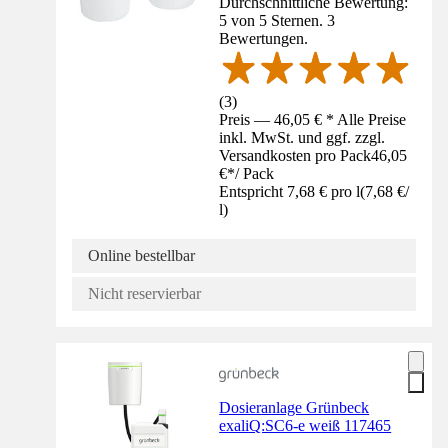
Durchschnittliche Bewertung:
5 von 5 Sternen. 3
Bewertungen.
(
3
)
Preis — 46,05 € * Alle Preise
inkl. MwSt. und ggf. zzgl.
Versandkosten pro Pack
46,05
€
*
/
Pack
Entspricht 7,68 € pro l
(
7,68 €
/
l
)
Online bestellbar
Nicht reservierbar
Dosieranlage Grünbeck
exaliQ:SC6-e weiß 117465