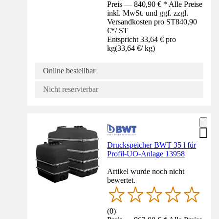
Preis — 840,90 € * Alle Preise
inkl. MwSt. und ggf. zzgl.
Versandkosten pro ST
840,90
€
*
/
ST
Entspricht 33,64 € pro
kg
(
33,64 €
/
kg
)
Online bestellbar
Nicht reservierbar
Druckspeicher BWT 35 l für
Profil-UO-Anlage 13958
Artikel wurde noch nicht
bewertet.
(
0
)