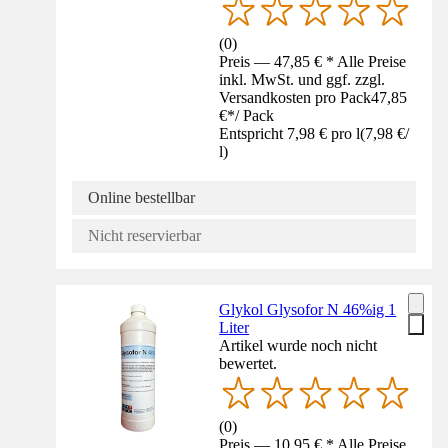
(
0
)
Preis — 47,85 € * Alle Preise
inkl. MwSt. und ggf. zzgl.
Versandkosten pro Pack
47,85
€
*
/
Pack
Entspricht 7,98 € pro l
(
7,98 €
/
l
)
Online bestellbar
Nicht reservierbar
Glykol Glysofor N 46%ig 1
Liter
Artikel wurde noch nicht
bewertet.
(
0
)
Preis — 10,95 € * Alle Preise