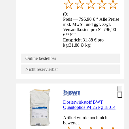
(
0
)
Preis — 796,90 € * Alle Preise
inkl. MwSt. und ggf. zzgl.
Versandkosten pro ST
796,90
€
*
/
ST
Entspricht 31,88 € pro
kg
(
31,88 €
/
kg
)
Online bestellbar
Nicht reservierbar
Dosierwirkstoff BWT
Quantophos P4 25 kg 18014
Artikel wurde noch nicht
bewertet.