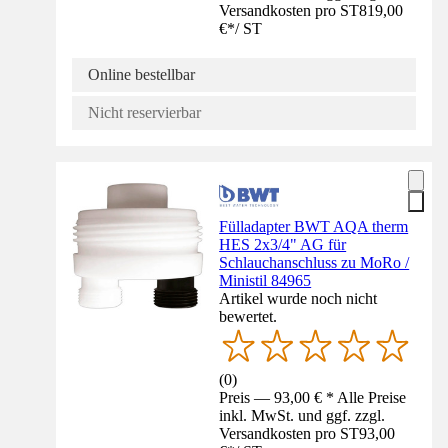
Versandkosten pro ST
819,00
€
*
/
ST
Online bestellbar
Nicht reservierbar
Fülladapter BWT AQA therm
HES 2x3/4" AG für
Schlauchanschluss zu MoRo /
Ministil 84965
Artikel wurde noch nicht
bewertet.
(
0
)
Preis — 93,00 € * Alle Preise
inkl. MwSt. und ggf. zzgl.
Versandkosten pro ST
93,00