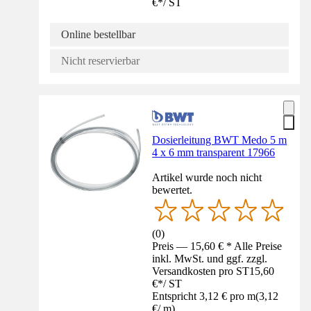
€
*
/
ST
Online bestellbar
Nicht reservierbar
Dosierleitung BWT Medo 5 m
4 x 6 mm transparent 17966
Artikel wurde noch nicht
bewertet.
(
0
)
Preis — 15,60 € * Alle Preise
inkl. MwSt. und ggf. zzgl.
Versandkosten pro ST
15,60
€
*
/
ST
Entspricht 3,12 € pro m
(
3,12
€
/
m
)