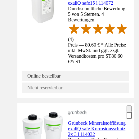
exaliQ safe15 l 114072
Durchschnittliche Bewertung:
5 von 5 Sternen. 4
Bewertungen.
(
4
)
Preis — 80,60 € * Alle Preise
inkl. MwSt. und ggf. zzgl.
Versandkosten pro ST
80,60
€
*
/
ST
Online bestellbar
Nicht reservierbar
Grünbeck Mineralstofflösung
exaliQ safe Korrosionsschutz
2x 3 l 114032