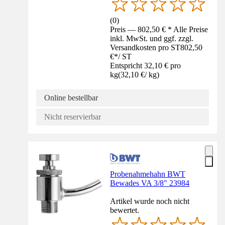
(
0
)
Preis — 802,50 € * Alle Preise
inkl. MwSt. und ggf. zzgl.
Versandkosten pro ST
802,50
€
*
/
ST
Entspricht 32,10 € pro
kg
(
32,10 €
/
kg
)
Online bestellbar
Nicht reservierbar
Probenahmehahn BWT
Bewades VA 3/8" 23984
Artikel wurde noch nicht
bewertet.