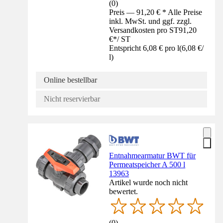
(
0
)
Preis — 91,20 € * Alle Preise
inkl. MwSt. und ggf. zzgl.
Versandkosten pro ST
91,20
€
*
/
ST
Entspricht 6,08 € pro l
(
6,08 €
/
l
)
Online bestellbar
Nicht reservierbar
Entnahmearmatur BWT für
Permeatspeicher A 500 l
13963
Artikel wurde noch nicht
bewertet.
(
0
)