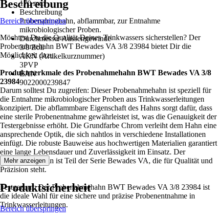
Beschreibung
170 mm
Beschreibung
Bereich überspringen
Probenahmehahn, abflammbar, zur Entnahme
mikrobiologischer Proben.
Möchtest Du die Qualität Deines Trinkwassers sicherstellen? Der
Durchmesser Aussengewinde
Probenahmehahn BWT Bewades VA 3/8 23984 bietet Dir die
3/8 Zoll
Möglichkeit dazu.
AKN (Artikelkurznummer)
3PVP
Produktmerkmale des Probenahmehahn BWT Bewades VA 3/8
EAN
23984
9022000239847
Darum solltest Du zugreifen: Dieser Probenahmehahn ist speziell für
die Entnahme mikrobiologischer Proben aus Trinkwasserleitungen
konzipiert. Die abflammbare Eigenschaft des Hahns sorgt dafür, dass
eine sterile Probenentnahme gewährleistet ist, was die Genauigkeit der
Testergebnisse erhöht. Die Grundfarbe Chrom verleiht dem Hahn eine
ansprechende Optik, die sich nahtlos in verschiedene Installationen
einfügt. Die robuste Bauweise aus hochwertigen Materialien garantiert
eine lange Lebensdauer und Zuverlässigkeit im Einsatz. Der
Probenahmehahn ist Teil der Serie Bewades VA, die für Qualität und
Mehr anzeigen
Präzision steht.
Produktsicherheit
Festgezurrt: Der Probenahmehahn BWT Bewades VA 3/8 23984 ist
die ideale Wahl für eine sichere und präzise Probenentnahme in
Trinkwasserleitungen.
Bereich überspringen