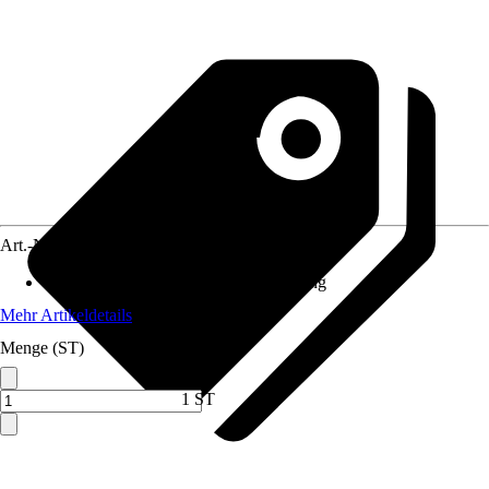
Art.-Nr.
10732767
Anwendungsbereich
:
Trinkwasserleitung
Mehr Artikeldetails
Menge (ST)
1 ST