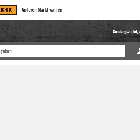
RICHTIG
Anderen Markt wählen
Sendungsverfolg