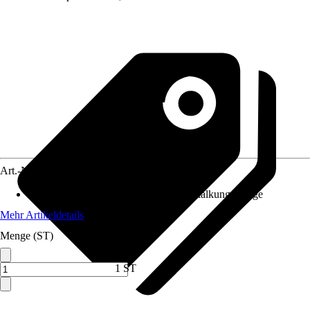
Art.-Nr.
10732724
Anwendungsbereich
:
Wasserfilter, Entkalkungsanlage
Mehr Artikeldetails
Menge (ST)
1 ST