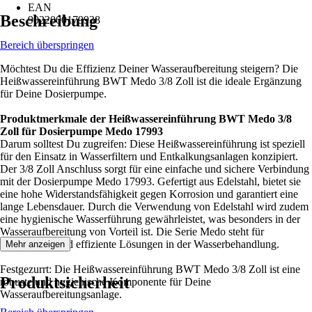
EAN
Beschreibung
9022000179938
Bereich überspringen
Möchtest Du die Effizienz Deiner Wasseraufbereitung steigern? Die
Heißwassereinführung BWT Medo 3/8 Zoll ist die ideale Ergänzung
für Deine Dosierpumpe.
Produktmerkmale der Heißwassereinführung BWT Medo 3/8
Zoll für Dosierpumpe Medo 17993
Darum solltest Du zugreifen: Diese Heißwassereinführung ist speziell
für den Einsatz in Wasserfiltern und Entkalkungsanlagen konzipiert.
Der 3/8 Zoll Anschluss sorgt für eine einfache und sichere Verbindung
mit der Dosierpumpe Medo 17993. Gefertigt aus Edelstahl, bietet sie
eine hohe Widerstandsfähigkeit gegen Korrosion und garantiert eine
lange Lebensdauer. Durch die Verwendung von Edelstahl wird zudem
eine hygienische Wasserführung gewährleistet, was besonders in der
Wasseraufbereitung von Vorteil ist. Die Serie Medo steht für
zuverlässige und effiziente Lösungen in der Wasserbehandlung.
Mehr anzeigen
Festgezurrt: Die Heißwassereinführung BWT Medo 3/8 Zoll ist eine
Produktsicherheit
robuste und hygienische Komponente für Deine
Wasseraufbereitungsanlage.