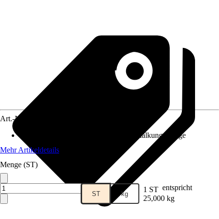
Art.-Nr.
10732776
Anwendungsbereich
:
Wasserfilter, Entkalkungsanlage
Mehr Artikeldetails
Menge (ST)
entspricht
1 ST
ST
kg
25,000 kg