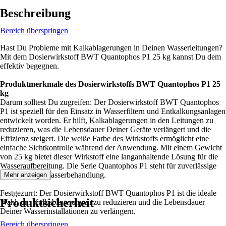
Beschreibung
Bereich überspringen
Hast Du Probleme mit Kalkablagerungen in Deinen Wasserleitungen?
Mit dem Dosierwirkstoff BWT Quantophos P1 25 kg kannst Du dem
effektiv begegnen.
Produktmerkmale des Dosierwirkstoffs BWT Quantophos P1 25
kg
Darum solltest Du zugreifen: Der Dosierwirkstoff BWT Quantophos
P1 ist speziell für den Einsatz in Wasserfiltern und Entkalkungsanlagen
entwickelt worden. Er hilft, Kalkablagerungen in den Leitungen zu
reduzieren, was die Lebensdauer Deiner Geräte verlängert und die
Effizienz steigert. Die weiße Farbe des Wirkstoffs ermöglicht eine
einfache Sichtkontrolle während der Anwendung. Mit einem Gewicht
von 25 kg bietet dieser Wirkstoff eine langanhaltende Lösung für die
Wasseraufbereitung. Die Serie Quantophos P1 steht für zuverlässige
und effektive Wasserbehandlung.
Mehr anzeigen
Festgezurrt: Der Dosierwirkstoff BWT Quantophos P1 ist die ideale
Produktsicherheit
Wahl, um Kalkablagerungen zu reduzieren und die Lebensdauer
Deiner Wasserinstallationen zu verlängern.
Bereich überspringen