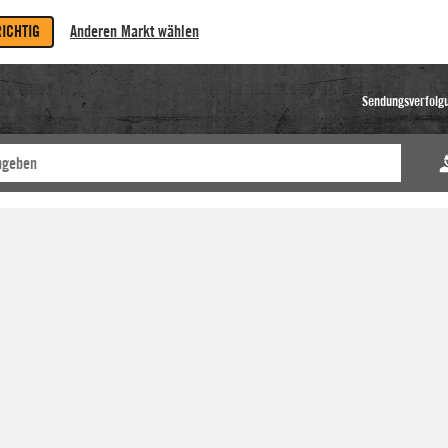
RICHTIG
Anderen Markt wählen
Sendungsverfolg