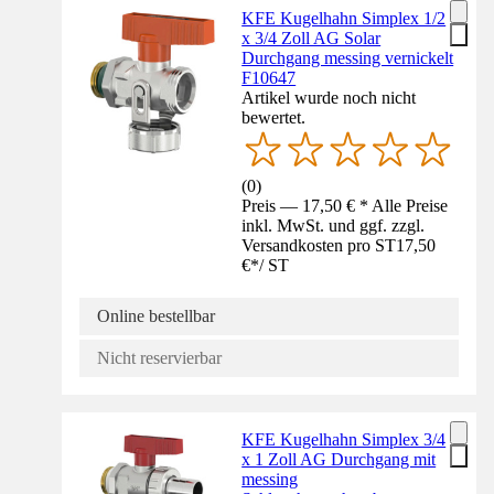
KFE Kugelhahn Simplex 1/2
x 3/4 Zoll AG Solar
Durchgang messing vernickelt
F10647
Artikel wurde noch nicht
bewertet.
(
0
)
Preis — 17,50 € * Alle Preise
inkl. MwSt. und ggf. zzgl.
Versandkosten pro ST
17,50
€
*
/
ST
Online bestellbar
Nicht reservierbar
KFE Kugelhahn Simplex 3/4
x 1 Zoll AG Durchgang mit
messing