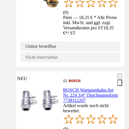
(
0
)
Preis — 18,35 € * Alle Preise
inkl. MwSt. und ggf. zzgl.
Versandkosten pro ST
18,35
€
*
/
ST
Online bestellbar
Nicht reservierbar
NEU
BOSCH Wartungshahn-Set
Nr. 224 3/4" Durchgangsform
7738112207
Artikel wurde noch nicht
bewertet.
(
0
)