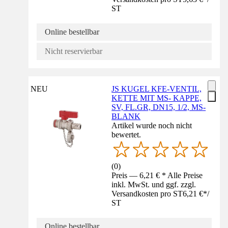
ST
Online bestellbar
Nicht reservierbar
NEU
JS KUGEL KFE-VENTIL,
KETTE MIT MS- KAPPE,
SV, FL.GR, DN15, 1/2, MS-
BLANK
Artikel wurde noch nicht
bewertet.
(
0
)
Preis — 6,21 € * Alle Preise
inkl. MwSt. und ggf. zzgl.
Versandkosten pro ST
6,21 €
*
/
ST
Online bestellbar