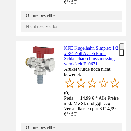
€
*
/
ST
Online bestellbar
Nicht reservierbar
KFE Kugelhahn Simplex 1/2
x 3/4 Zoll AG Eck mit
Schlauchanschluss messing
vernickelt F10671
Artikel wurde noch nicht
bewertet.
(
0
)
Preis — 14,99 € * Alle Preise
inkl. MwSt. und ggf. zzgl.
Versandkosten pro ST
14,99
€
*
/
ST
Online bestellbar