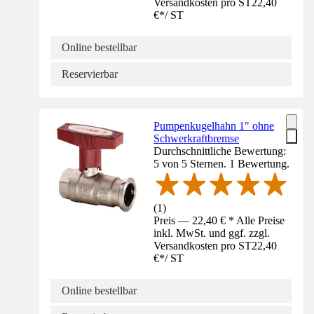
Versandkosten pro ST
22,40
€
*
/
ST
Online bestellbar
Reservierbar
Pumpenkugelhahn 1" ohne
Schwerkraftbremse
Durchschnittliche Bewertung:
5 von 5 Sternen. 1 Bewertung.
(
1
)
Preis — 22,40 € * Alle Preise
inkl. MwSt. und ggf. zzgl.
Versandkosten pro ST
22,40
€
*
/
ST
Online bestellbar