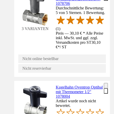
1078706
Durchschnittliche Bewertung:
5 von 5 Sternen. 1 Bewertung.
(
1
)
3 VARIANTEN
Preis — 30,10 € * Alle Preise
inkl. MwSt. und ggf. zzgl.
Versandkosten pro ST
30,10
€
*
/
ST
Nicht online bestellbar
Nicht reservierbar
Kugelhahn Oventrop Optibal
mit Thermometer 1/2"
1078004
Artikel wurde noch nicht
bewertet.