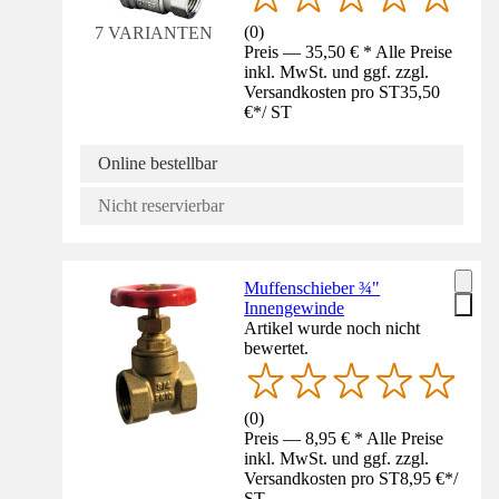
(
0
)
7 VARIANTEN
Preis — 35,50 € * Alle Preise
inkl. MwSt. und ggf. zzgl.
Versandkosten pro ST
35,50
€
*
/
ST
Online bestellbar
Nicht reservierbar
Muffenschieber ¾"
Innengewinde
Artikel wurde noch nicht
bewertet.
(
0
)
Preis — 8,95 € * Alle Preise
inkl. MwSt. und ggf. zzgl.
Versandkosten pro ST
8,95 €
*
/
ST