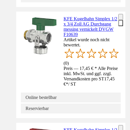
KFE Kugelhahn Simplex 1/2
x 3/4 Zoll AG Durchgang
messing vernickelt DVGW
F10639
Artikel wurde noch nicht
bewertet.
(
0
)
Preis — 17,45 € * Alle Preise
inkl. MwSt. und ggf. zzgl.
Versandkosten pro ST
17,45
€
*
/
ST
Online bestellbar
Reservierbar
KFE Kugelhahn Simplex 1/2