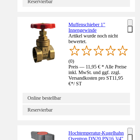
Reservierbar
Muffenschieber 1"
Innengewinde
Artikel wurde noch nicht
bewertet.
(
0
)
Preis — 11,95 € * Alle Preise
inkl. MwSt. und ggf. zzgl.
Versandkosten pro ST
11,95
€
*
/
ST
Online bestellbar
Reservierbar
Hochtemperatur-Kugelhahn
Oventrop DN20 PN16 3/4"