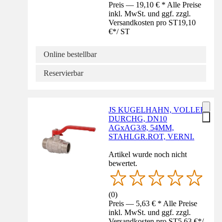
Preis — 19,10 € * Alle Preise
inkl. MwSt. und ggf. zzgl.
Versandkosten pro ST
19,10
€
*
/
ST
Online bestellbar
Reservierbar
JS KUGELHAHN, VOLLER
DURCHG, DN10
AGxAG3/8, 54MM,
STAHLGR.ROT, VERNI.
Artikel wurde noch nicht
bewertet.
(
0
)
Preis — 5,63 € * Alle Preise
inkl. MwSt. und ggf. zzgl.
Versandkosten pro ST
5,63 €
*
/