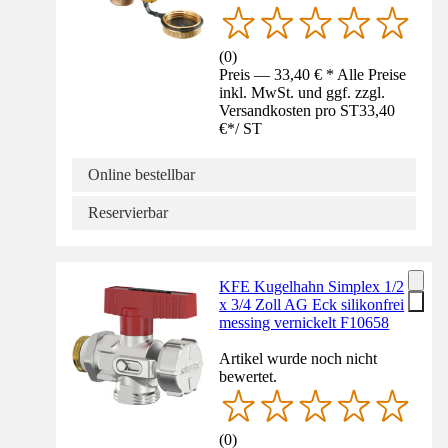
(
0
)
Preis — 33,40 € * Alle Preise
inkl. MwSt. und ggf. zzgl.
Versandkosten pro ST
33,40
€
*
/
ST
Online bestellbar
Reservierbar
KFE Kugelhahn Simplex 1/2
x 3/4 Zoll AG Eck silikonfrei
messing vernickelt F10658
Artikel wurde noch nicht
bewertet.
(
0
)