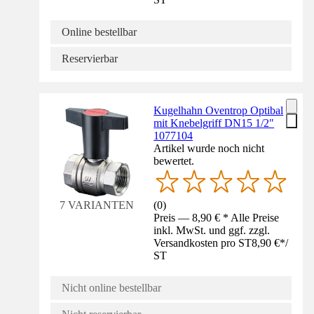
Online bestellbar
Reservierbar
Kugelhahn Oventrop Optibal
mit Knebelgriff DN15 1/2"
1077104
Artikel wurde noch nicht
bewertet.
(
0
)
7 VARIANTEN
Preis — 8,90 € * Alle Preise
inkl. MwSt. und ggf. zzgl.
Versandkosten pro ST
8,90 €
*
/
ST
Nicht online bestellbar