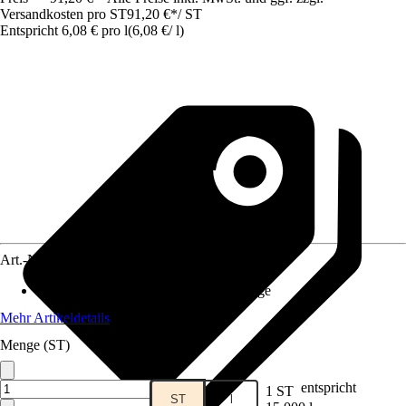
Versandkosten pro ST
91,20 €
*
/
ST
Entspricht 6,08 € pro l
(
6,08 €
/
l
)
Art.-Nr.
12800789
Anwendungsbereich
:
Entkalkungsanlage
Mehr Artikeldetails
Menge (ST)
entspricht
1 ST
ST
l