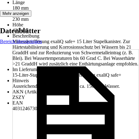
Länge
180 mm
Breite
Mehr anzeigen
230 mm
Höhe
Datenblätter
420 mm
Beschreibung
Bereich überspringen
Mineralstofflösung exaliQ safe+ 15 Liter Stapelkanister. Zur
Härtestabilisierung und Korrosionsschutz bei Wässern bis 21
GraddH und zur Reduzierung von Schwermetalleintrag (z. B.
Blei). Bei Wassertemperaturen bis 60 Grad C. Bei Wasserhärte
>21 GraddH wird zusätzlich eine Enthärtungsanlage empfohlen.
Im Lieferumfang enthalten
15-Liter-Stapelkanister Mineralstofflösung exaliQ safe+
Hinweis
Ausreichend zur Behandlung von ca. 150 cbm Wasser.
AKN (Artikelkurznummer)
ZSZY
EAN
4031246730693