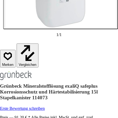
1
/
1
Vergleichen
Grünbeck Mineralstofflösung exaliQ safeplus
Korrosionsschutz und Härtestabilisierung 15l
Stapelkanister 114073
Erste Bewertung schreiben
Preis — 91,20 € * Alle Preise inkl. MwSt. und ggf. zzgl.