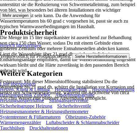
unterstützt sie die Reduzierung von Schwermetalleintrag, zum beispiel
von blei, was besonders bei älteren Installationen ein wichtiger
Sicherheitsaspekt sein kann. Da die Anwendung für
Mehr anzeigen
Wassertemperaturen bis 60 grad c vorgesehen ist, passt sie auch zu
typischen Warmwasserbedingungen im Haushalt.
Produktsicherheit
Die Menge im 15 liter stapelkanister ist ausreichend zur Behandlung
von circa 150 cbm Wasser, sodass Du mit einem Gebinde einen
Bereich überspringen
größeren Zeitraum oder mehrere Entnahmestellen abdecken kannst.
Liegt die Wasserhärte über 21 grad dh, wird zusätzlich eine
Verantwortlich für Produktsicherheit:
.
Siehe Herstellerinformationen
Enthärtungsanlage empfohlen, damit die Wasserbehandlung insgesamt
wirksam bleibt und die Härte zuverlässig in den passenden Bereich
gebracht wird.
Weitere Kategorien
Festgezurrt: Mit dieser Mineralstofflösung stabilisierst Du die
Liste überspringen
Wasserhärte bis 21 grad dh, schützt die Installation vor Korrosion und
Heizen, Klima & Lüftung
Heizungstechnik
Heizungsaufbereitung
senkst den Schwermetalleintrag, während die Reichweite von circa
Heizungstechnik Zubehör
Ausdehnungsgefäße
150 cbm Wasser eine planbare Anwendung ermöglicht.
Heizungsabsperrhähne
Strangabsperrventile
Sicherheitsgruppe Heizung
Sicherheitsventile
Heizungsmanometer & Heizungsthermometer
Systemtrenner & Füllarmaturen
Ölheizungs-Zubehör
Wärmemengenzähler
Luftabscheider & Schlammabscheider
Tauchhülsen
Druckhaltestationen