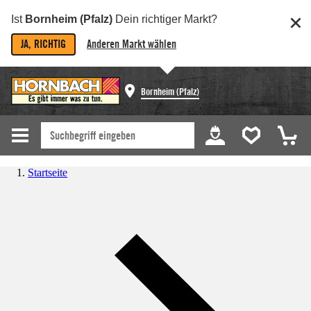
Ist
Bornheim (Pfalz)
Dein richtiger Markt?
JA, RICHTIG
Anderen Markt wählen
Bornheim (Pfalz)
Startseite