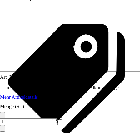
Art.-Nr.
10732698
Anwendungsbereich
:
Wasserfilter, Entkalkungsanlage
Mehr Artikeldetails
Menge (ST)
1 ST