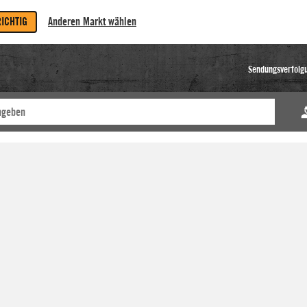
RICHTIG
Anderen Markt wählen
Sendungsverfolg