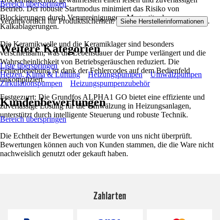
Bereich überspringen
Betrieb. Der robuste Startmodus minimiert das Risiko von
Blockierungen durch Verunreinigungen, Magnetit oder
Verantwortlich für Produktsicherheit:
.
Siehe Herstellerinformationen
Kalkablagerungen.
Die Keramikwelle und die Keramiklager sind besonders
Weitere Kategorien
verschleißarm, was die Lebensdauer der Pumpe verlängert und die
Wahrscheinlichkeit von Betriebsgeräuschen reduziert. Die
Liste überspringen
Fehlerbehebung ist dank der Fehlercodes auf dem Bedienfeld
Heizen, Klima & Lüftung
Heizungspumpen
Umwälzpumpen
unkompliziert.
Zirkulationspumpen
Heizungspumpenzubehör
Festgezurrt: Die Grundfos ALPHA1 GO bietet eine effiziente und
Kundenbewertungen
zuverlässige Lösung für die Umwälzung in Heizungsanlagen,
unterstützt durch intelligente Steuerung und robuste Technik.
Bereich überspringen
Die Echtheit der Bewertungen wurde von uns nicht überprüft.
Bewertungen können auch von Kunden stammen, die die Ware nicht
nachweislich genutzt oder gekauft haben.
Zahlarten