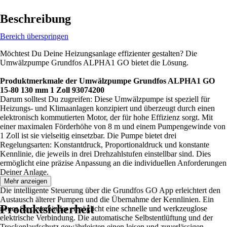
Beschreibung
Bereich überspringen
Möchtest Du Deine Heizungsanlage effizienter gestalten? Die
Umwälzpumpe Grundfos ALPHA1 GO bietet die Lösung.
Produktmerkmale der Umwälzpumpe Grundfos ALPHA1 GO
15-80 130 mm 1 Zoll 93074200
Darum solltest Du zugreifen: Diese Umwälzpumpe ist speziell für
Heizungs- und Klimaanlagen konzipiert und überzeugt durch einen
elektronisch kommutierten Motor, der für hohe Effizienz sorgt. Mit
einer maximalen Förderhöhe von 8 m und einem Pumpengewinde von
1 Zoll ist sie vielseitig einsetzbar. Die Pumpe bietet drei
Regelungsarten: Konstantdruck, Proportionaldruck und konstante
Kennlinie, die jeweils in drei Drehzahlstufen einstellbar sind. Dies
ermöglicht eine präzise Anpassung an die individuellen Anforderungen
Deiner Anlage.
Mehr anzeigen
Die intelligente Steuerung über die Grundfos GO App erleichtert den
Austausch älterer Pumpen und die Übernahme der Kennlinien. Ein
Produktsicherheit
neuer Steckverbinder ermöglicht eine schnelle und werkzeuglose
elektrische Verbindung. Die automatische Selbstentlüftung und der
Trockenlaufschutz gewährleisten einen leisen und zuverlässigen