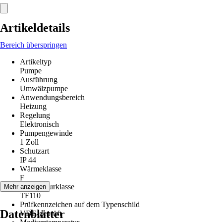
Artikeldetails
Bereich überspringen
Artikeltyp
Pumpe
Ausführung
Umwälzpumpe
Anwendungsbereich
Heizung
Regelung
Elektronisch
Pumpengewinde
1 Zoll
Schutzart
IP 44
Wärmeklasse
F
Temperaturklasse
Mehr anzeigen
TF110
Prüfkennzeichen auf dem Typenschild
Datenblätter
VDE-geprüft