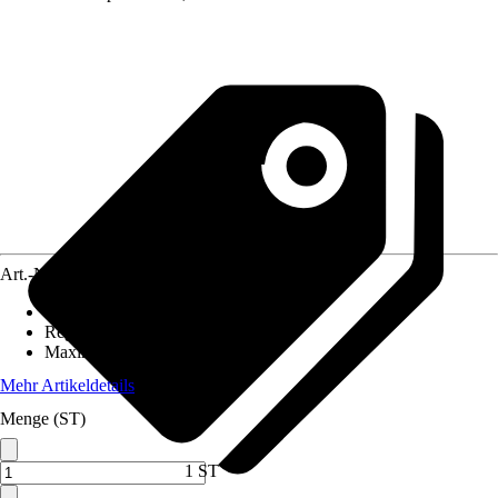
Art.-Nr.
12572220
Einbaulänge
:
130 mm
Regelung
:
Elektronisch
Maximale Förderhöhe
:
8 m
Mehr Artikeldetails
Menge (ST)
1 ST