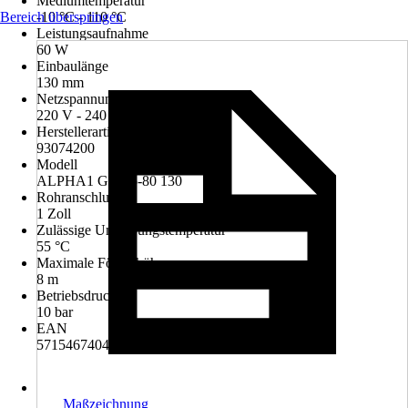
Mediumtemperatur
Bereich überspringen
-10 °C - 110 °C
Leistungsaufnahme
60 W
Einbaulänge
130 mm
Netzspannung
220 V - 240 V
Herstellerartikelnummer
93074200
Modell
ALPHA1 GO 15-80 130
Rohranschluss
1 Zoll
Zulässige Umgebungstemperatur
55 °C
Maximale Förderhöhe
8 m
Betriebsdruck
10 bar
EAN
5715467404272
Maßzeichnung