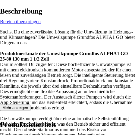
Beschreibung
Bereich überspringen
Suchst Du eine zuverlässige Lösung für die Umwälzung in Heizungs-
und Klimaanlagen? Die Umwälzpumpe Grundfos ALPHA1 GO bietet
Dir genau das.
Produktmerkmale der Umwälzpumpe Grundfos ALPHA1 GO
25-80 130 mm 1 1/2 Zoll
Darum solltest Du zugreifen: Diese hocheffiziente Umwälzpumpe ist
mit einem elektronisch kommutierten Motor ausgestattet, der für einen
leisen und zuverlässigen Betrieb sorgt. Die intelligente Steuerung bietet
drei Regelungsarten: Konstantdruck, Proportionaldruck und konstante
Kennlinie, die jeweils über drei einstellbare Drehzahlstufen verfügen.
Dies ermöglicht eine flexible Anpassung an unterschiedliche
Systemanforderungen. Der Austausch älterer Pumpen wird durch die
App-Steuerung und das Bedienfeld erleichtert, sodass die Übernahme
der Kennlinien problemlos erfolgt.
Mehr anzeigen
Die Umwälzpumpe verfügt über eine automatische Selbstentlüftung
Produktsicherheit
und einen Trockenlaufschutz, was den Betrieb sicher und effizient
macht. Der robuste Startmodus minimiert das Risiko von
Blockierungen durch Verunreinigungen, Magnetit oder