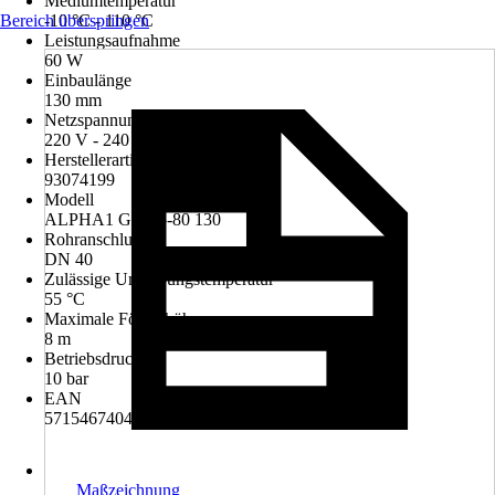
Mediumtemperatur
Bereich überspringen
-10 °C - 110 °C
Leistungsaufnahme
60 W
Einbaulänge
130 mm
Netzspannung
220 V - 240 V
Herstellerartikelnummer
93074199
Modell
ALPHA1 GO 25-80 130
Rohranschluss
DN 40
Zulässige Umgebungstemperatur
55 °C
Maximale Förderhöhe
8 m
Betriebsdruck
10 bar
EAN
5715467404265
Maßzeichnung