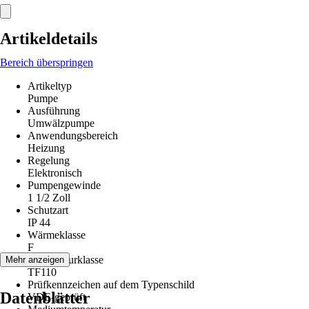
Artikeldetails
Bereich überspringen
Artikeltyp
Pumpe
Ausführung
Umwälzpumpe
Anwendungsbereich
Heizung
Regelung
Elektronisch
Pumpengewinde
1 1/2 Zoll
Schutzart
IP 44
Wärmeklasse
F
Temperaturklasse
Mehr anzeigen
TF110
Prüfkennzeichen auf dem Typenschild
Datenblätter
VDE-geprüft