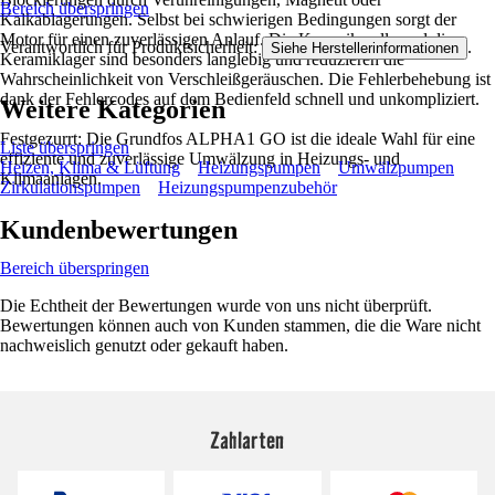
Bereich überspringen
Kalkablagerungen. Selbst bei schwierigen Bedingungen sorgt der
Motor für einen zuverlässigen Anlauf. Die Keramikwelle und die
Verantwortlich für Produktsicherheit:
.
Siehe Herstellerinformationen
Keramiklager sind besonders langlebig und reduzieren die
Wahrscheinlichkeit von Verschleißgeräuschen. Die Fehlerbehebung ist
dank der Fehlercodes auf dem Bedienfeld schnell und unkompliziert.
Weitere Kategorien
Festgezurrt: Die Grundfos ALPHA1 GO ist die ideale Wahl für eine
Liste überspringen
effiziente und zuverlässige Umwälzung in Heizungs- und
Heizen, Klima & Lüftung
Heizungspumpen
Umwälzpumpen
Klimaanlagen.
Zirkulationspumpen
Heizungspumpenzubehör
Kundenbewertungen
Bereich überspringen
Die Echtheit der Bewertungen wurde von uns nicht überprüft.
Bewertungen können auch von Kunden stammen, die die Ware nicht
nachweislich genutzt oder gekauft haben.
Zahlarten