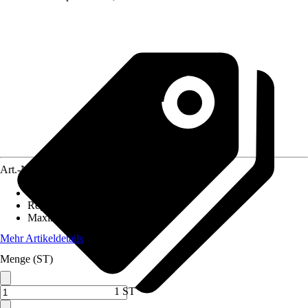
Art.-Nr.
12572225
Einbaulänge
:
130 mm
Regelung
:
Elektronisch
Maximale Förderhöhe
:
8 m
Mehr Artikeldetails
Menge (ST)
1 ST