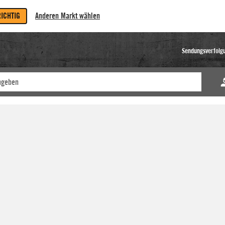
RICHTIG
Anderen Markt wählen
Sendungsverfolg